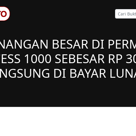
ENANGAN BESAR DI PE
ESS 1000 SEBESAR RP 3
LANGSUNG DI BAYAR LUN