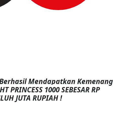
 Berhasil Mendapatkan Kemenan
HT PRINCESS 1000 SEBESAR RP
ULUH JUTA RUPIAH !