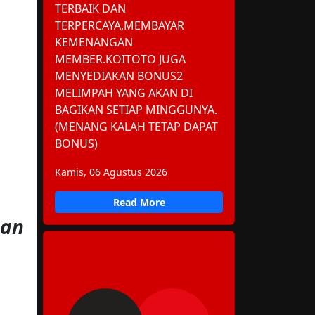
TERBAIK DAN
TERPERCAYA,MEMBAYAR
KEMENANGAN
MEMBER.KOITOTO JUGA
MENYEDIAKAN BONUS2
MELIMPAH YANG AKAN DI
BAGIKAN SETIAP MINGGUNYA.
(MENANG KALAH TETAP DAPAT
BONUS)
Kamis, 06 Agustus 2026
Read More
gan