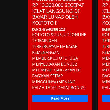
RP 13.300.000 SECEPAT
RP 
KILAT LANGSUNG DI
KI
BAYAR LUNAS OLEH
BA
KOITOTO !!
KOI
KAMIS, 06 AGUSTUS 2026
RABU,
KOITOTO SITUS JUDI ONLINE
KOI
TERBAIK DAN
TER
TERPERCAYA,MEMBAYAR
TER
KEMENANGAN
KE
MEMBER.KOITOTO JUGA
MEM
MENYEDIAKAN BONUS2
MEN
MELIMPAH YANG AKAN DI
MEL
BAGIKAN SETIAP
BAG
MINGGUNYA.(MENANG
MIN
KALAH TETAP DAPAT BONUS)
KAL
Read More