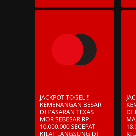
JACKPOT TOGEL !!
JAC
KEMENANGAN BESAR
KE
DI PASARAN TEXAS
DI
MOR SEBESAR RP
MA
10.000.000 SECEPAT
18.
KILAT LANGSUNG DI
KI