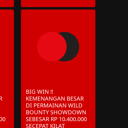
BIG WIN !!
R
KEMENANGAN BESAR
DI PERMAINAN WILD
BOUNTY SHOWDOWN
00
SEBESAR RP 10.400.000
SECEPAT KILAT