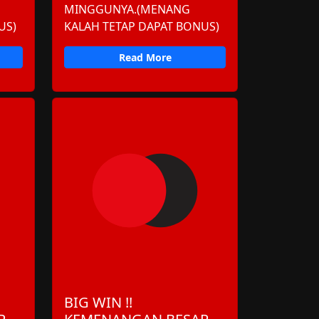
MINGGUNYA.(MENANG
US)
KALAH TETAP DAPAT BONUS)
Read More
BIG WIN !!