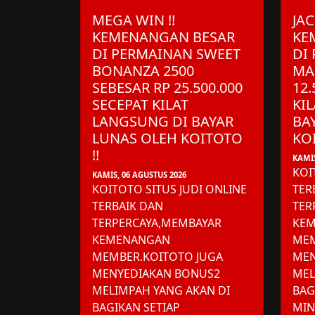
MEGA WIN !!
JAC
KEMENANGAN BESAR
KE
DI PERMAINAN SWEET
DI
BONANZA 2500
MA
SEBESAR RP 25.500.000
12.
SECEPAT KILAT
KI
LANGSUNG DI BAYAR
BA
LUNAS OLEH KOITOTO
KOI
!!
KAMIS
KOI
KAMIS, 06 AGUSTUS 2026
KOITOTO SITUS JUDI ONLINE
TER
TERBAIK DAN
TER
TERPERCAYA,MEMBAYAR
KE
KEMENANGAN
MEM
MEMBER.KOITOTO JUGA
MEN
MENYEDIAKAN BONUS2
MEL
MELIMPAH YANG AKAN DI
BAG
BAGIKAN SETIAP
MIN