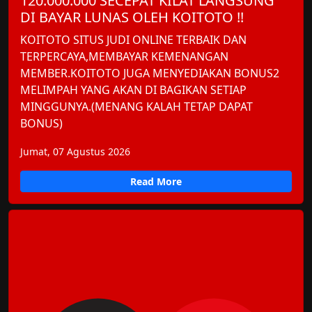
120.000.000 SECEPAT KILAT LANGSUNG
DI BAYAR LUNAS OLEH KOITOTO !!
KOITOTO SITUS JUDI ONLINE TERBAIK DAN
TERPERCAYA,MEMBAYAR KEMENANGAN
MEMBER.KOITOTO JUGA MENYEDIAKAN BONUS2
MELIMPAH YANG AKAN DI BAGIKAN SETIAP
MINGGUNYA.(MENANG KALAH TETAP DAPAT
BONUS)
Jumat, 07 Agustus 2026
Read More