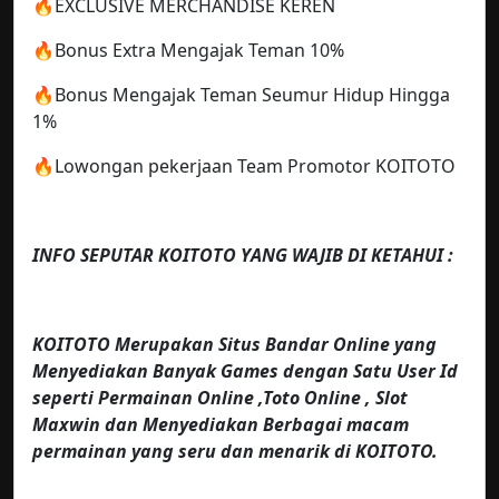
🔥EXCLUSIVE MERCHANDISE KEREN
🔥Bonus Extra Mengajak Teman 10%
🔥Bonus Mengajak Teman Seumur Hidup Hingga
1%
🔥Lowongan pekerjaan Team Promotor KOITOTO
INFO SEPUTAR KOITOTO YANG WAJIB DI KETAHUI :
KOITOTO Merupakan Situs Bandar Online yang
Menyediakan Banyak Games dengan Satu User Id
seperti Permainan Online ,Toto Online , Slot
Maxwin dan Menyediakan Berbagai macam
permainan yang seru dan menarik di KOITOTO.