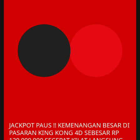
JACKPOT PAUS !! KEMENANGAN BESAR DI
PASARAN KING KONG 4D SEBESAR RP