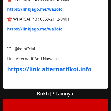
https://linkjago.me/wa2ofc
☎️ WHATSAPP 3 : 0859-2112-9401
https://linkjago.me/wa3ofc
IG : @koioffcial
Link Alternatif Anti Nawala :
https://link.alternatifkoi.info
Bukti JP Lainnya: