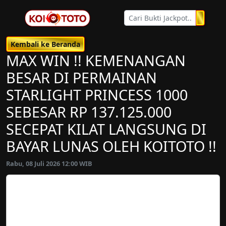
Kembali ke Beranda
MAX WIN !! KEMENANGAN
BESAR DI PERMAINAN
STARLIGHT PRINCESS 1000
SEBESAR RP 137.125.000
SECEPAT KILAT LANGSUNG DI
BAYAR LUNAS OLEH KOITOTO !!
Rabu, 08 Juli 2026 12:00 WIB