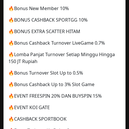
🔥Bonus New Member 10%
🔥BONUS CASHBACK SPORTGG 10%
🔥BONUS EXTRA SCATTER HITAM
🔥Bonus Cashback Turnover LiveGame 0.7%
🔥Lomba Panjat Turnover Setiap Minggu Hingga
150 JT Rupiah
🔥Bonus Turnover Slot Up to 0.5%
🔥Bonus Cashback Up to 3% Slot Game
🔥EVENT FREESPIN 20% DAN BUYSPIN 15%
🔥EVENT KOI GATE
🔥
CASHBACK SPORTBOOK