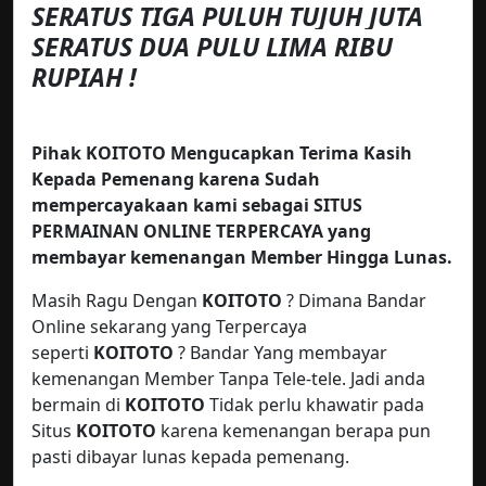
SERATUS TIGA PULUH TUJUH JUTA
SERATUS DUA PULU LIMA RIBU
RUPIAH !
Pihak KOITOTO Mengucapkan Terima Kasih
Kepada Pemenang karena Sudah
mempercayakaan kami sebagai SITUS
PERMAINAN ONLINE TERPERCAYA yang
membayar kemenangan Member Hingga Lunas.
Masih Ragu Dengan
KOITOTO
? Dimana Bandar
Online sekarang yang Terpercaya
seperti
KOITOTO
? Bandar Yang membayar
kemenangan Member Tanpa Tele-tele. Jadi anda
bermain di
KOITOTO
Tidak perlu khawatir pada
Situs
KOITOTO
karena kemenangan berapa pun
pasti dibayar lunas kepada pemenang.