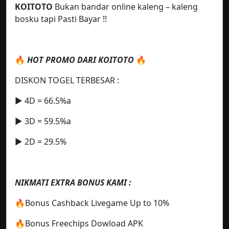
KOITOTO
Bukan bandar online kaleng – kaleng
bosku tapi Pasti Bayar !!
🔥
HOT PROMO DARI KOITOTO
🔥
DISKON TOGEL TERBESAR :
▶️ 4D = 66.5%a
▶️ 3D = 59.5%a
▶️ 2D = 29.5%
NIKMATI EXTRA BONUS KAMI :
🔥Bonus Cashback Livegame Up to 10%
🔥Bonus Freechips Dowload APK