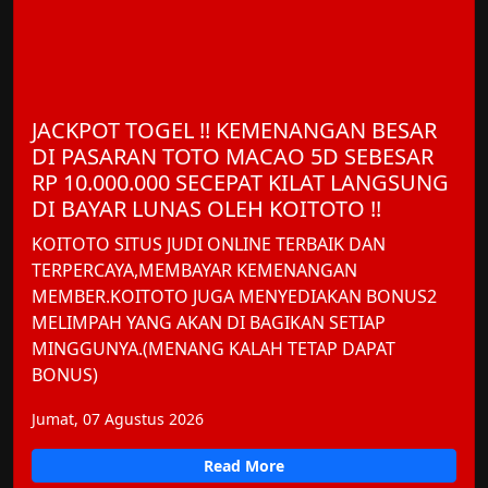
JACKPOT TOGEL !! KEMENANGAN BESAR
DI PASARAN TOTO MACAO 5D SEBESAR
RP 10.000.000 SECEPAT KILAT LANGSUNG
DI BAYAR LUNAS OLEH KOITOTO !!
KOITOTO SITUS JUDI ONLINE TERBAIK DAN
TERPERCAYA,MEMBAYAR KEMENANGAN
MEMBER.KOITOTO JUGA MENYEDIAKAN BONUS2
MELIMPAH YANG AKAN DI BAGIKAN SETIAP
MINGGUNYA.(MENANG KALAH TETAP DAPAT
BONUS)
Jumat, 07 Agustus 2026
Read More