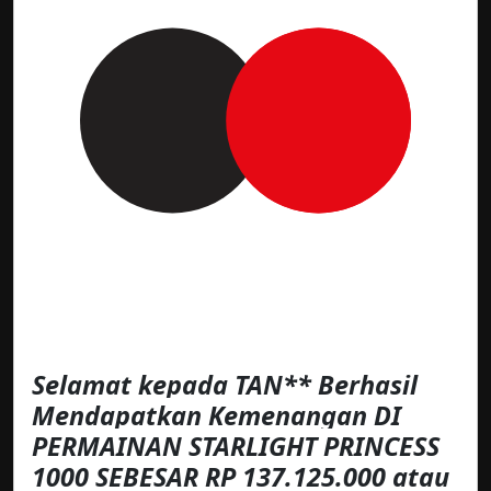
Selamat kepada TAN** Berhasil
Mendapatkan Kemenangan DI
PERMAINAN STARLIGHT PRINCESS
1000 SEBESAR RP 137.125.000 atau