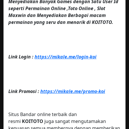
Menyediakan Banyak Games dengan Satu User Id
seperti Permainan Online ,Toto Online , Slot
Maxwin dan Menyediakan Berbagai macam
permainan yang seru dan menarik di KOITOTO.
Link Login :
https://mikale.me/login-koi
Link Promosi :
https://mikale.me/promo-koi
Situs Bandar online terbaik dan
resmi
KOITOTO
juga sangat mengutamakan
kepuasan semua membernya dengan memberikan