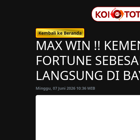
Kembali ke Beranda
MAX WIN !! KEM
FORTUNE SEBESAR
LANGSUNG DI BAY
Minggu, 07 Juni 2026 10:36 WIB