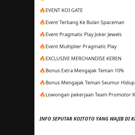
🔥EVENT KOI GATE
🔥Event Terbang Ke Bulan Spaceman
🔥Event Pragmatic Play Joker Jewels
🔥Event Multiplier Pragmatic Play
🔥EXCLUSIVE MERCHANDISE KEREN
🔥Bonus Extra Mengajak Teman 10%
🔥Bonus Mengajak Teman Seumur Hidup
🔥Lowongan pekerjaan Team Promotor 
INFO SEPUTAR KOITOTO YANG WAJIB DI K