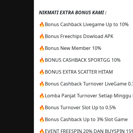
NIKMATI EXTRA BONUS KAMI :
🔥Bonus Cashback Livegame Up to 10%
🔥Bonus Freechips Dowload APK
🔥Bonus New Member 10%
🔥BONUS CASHBACK SPORTGG 10%
🔥BONUS EXTRA SCATTER HITAM
🔥Bonus Cashback Turnover LiveGame 0
🔥Lomba Panjat Turnover Setiap Minggu 
🔥Bonus Turnover Slot Up to 0.5%
🔥Bonus Cashback Up to 3% Slot Game
🔥EVENT FREESPIN 20% DAN BUYSPIN 15