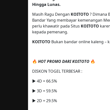
Hingga Lunas.
Masih Ragu Dengan
KOITOTO
? Dimana B
Bandar Yang membayar kemenangan Membe
perlu khawatir pada Situs
KOITOTO
karen
kepada pemenang.
KOITOTO
Bukan bandar online kaleng – ka
🔥
HOT PROMO DARI KOITOTO
🔥
DISKON TOGEL TERBESAR :
▶️ 4D = 66.5%
▶️ 3D = 59.5%
▶️ 2D = 29.5%