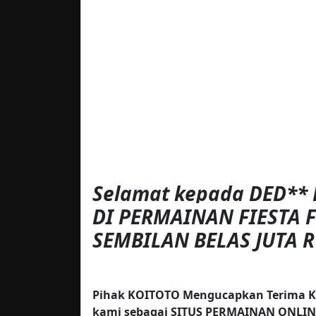
Selamat kepada DED**
DI PERMAINAN FIESTA F
SEMBILAN BELAS JUTA R
Pihak KOITOTO Mengucapkan Terima 
kami sebagai SITUS PERMAINAN ONLI