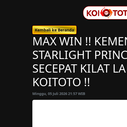
Kembali ke Beranda
MAX WIN !! KEM
STARLIGHT PRINC
SECEPAT KILAT 
KOITOTO !!
Minggu, 05 Juli 2026 21:57 WIB