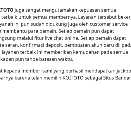
ITOTO
juga sangat mengutamakan kepuasan semua
erbaik untuk semua membernya. Layanan tersebut beker
ayanan ini pun sudah didukung juga oleh customer service
p membantu para pemain. Setiap pemain pun dapat
sung melalui fitur live chat online. Setiap pemain dapat
 saran, konfirmasi deposit, pembuatan akun baru dll pad
nya layanan terbaik ini memberikan kemudahan pada semua
kapan pun tanpa batasan waktu.
t kepada member kami yang berhasil mendapatkan jackpo
sarnya karena telah memilih KOITOTO sebagai Situs Banda