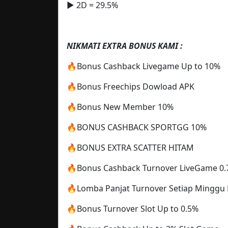
▶️ 2D = 29.5%
NIKMATI EXTRA BONUS KAMI :
🔥Bonus Cashback Livegame Up to 10%
🔥Bonus Freechips Dowload APK
🔥Bonus New Member 10%
🔥BONUS CASHBACK SPORTGG 10%
🔥BONUS EXTRA SCATTER HITAM
🔥Bonus Cashback Turnover LiveGame 0
🔥Lomba Panjat Turnover Setiap Minggu 
🔥Bonus Turnover Slot Up to 0.5%