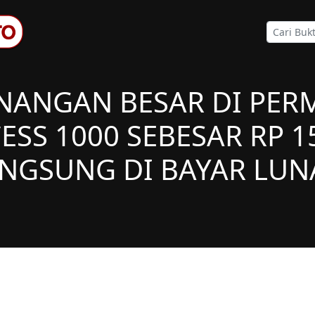
ENANGAN BESAR DI PE
ESS 1000 SEBESAR RP 1
LANGSUNG DI BAYAR LUN