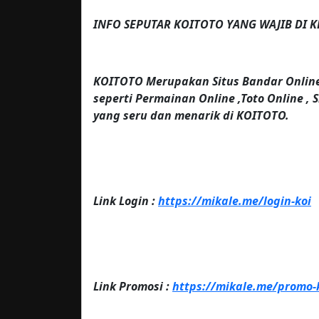
INFO SEPUTAR KOITOTO YANG WAJIB DI K
KOITOTO Merupakan Situs Bandar Onlin
seperti Permainan Online ,Toto Online
yang seru dan menarik di KOITOTO.
Link Login :
https://mikale.me/login-koi
Link Promosi :
https://mikale.me/promo-