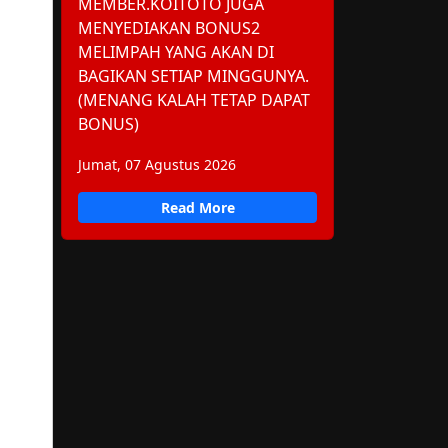
MEMBER.KOITOTO JUGA
MENYEDIAKAN BONUS2
MELIMPAH YANG AKAN DI
BAGIKAN SETIAP MINGGUNYA.
(MENANG KALAH TETAP DAPAT
BONUS)
Jumat, 07 Agustus 2026
Read More