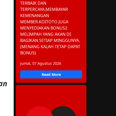
TERBAIK DAN
TERPERCAYA,MEMBAYAR
KEMENANGAN
MEMBER.KOITOTO JUGA
MENYEDIAKAN BONUS2
MELIMPAH YANG AKAN DI
BAGIKAN SETIAP MINGGUNYA.
(MENANG KALAH TETAP DAPAT
BONUS)
Jumat, 07 Agustus 2026
Read More
an