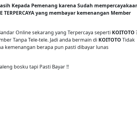
Kasih Kepada Pemenang karena Sudah mempercayakaa
NE TERPERCAYA yang membayar kemenangan Member
andar Online sekarang yang Terpercaya seperti
KOITOTO
r Tanpa Tele-tele. Jadi anda bermain di
KOITOTO
Tidak
a kemenangan berapa pun pasti dibayar lunas
leng bosku tapi Pasti Bayar !!