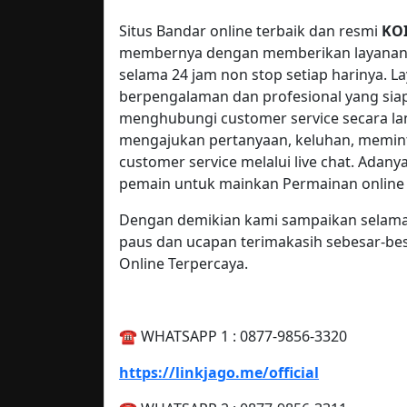
Situs Bandar online terbaik dan resmi
KO
membernya dengan memberikan layanan t
selama 24 jam non stop setiap harinya. L
berpengalaman dan profesional yang sia
menghubungi customer service secara lang
mengajukan pertanyaan, keluhan, meminta
customer service melalui live chat. Ada
pemain untuk mainkan Permainan online 
Dengan demikian kami sampaikan selama
paus dan ucapan terimakasih sebesar-be
Online Terpercaya.
☎️ WHATSAPP 1 : 0877-9856-3320
https://linkjago.me/official