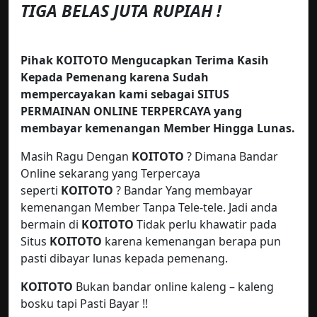
TIGA BELAS JUTA RUPIAH !
Pihak KOITOTO Mengucapkan Terima Kasih
Kepada Pemenang karena Sudah
mempercayakan kami sebagai SITUS
PERMAINAN ONLINE TERPERCAYA yang
membayar kemenangan Member Hingga Lunas.
Masih Ragu Dengan
KOITOTO
? Dimana Bandar
Online sekarang yang Terpercaya
seperti
KOITOTO
? Bandar Yang membayar
kemenangan Member Tanpa Tele-tele. Jadi anda
bermain di
KOITOTO
Tidak perlu khawatir pada
Situs
KOITOTO
karena kemenangan berapa pun
pasti dibayar lunas kepada pemenang.
KOITOTO
Bukan bandar online kaleng – kaleng
bosku tapi Pasti Bayar !!