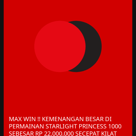
MAX WIN !! KEMENANGAN BESAR DI
PERMAINAN STARLIGHT PRINCESS 1000
SEBESAR RP 22.000.000 SECEPAT KILAT