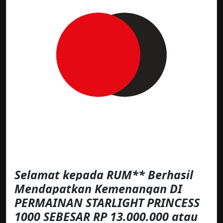
Selamat kepada RUM** Berhasil
Mendapatkan Kemenangan DI
PERMAINAN STARLIGHT PRINCESS
1000 SEBESAR RP 13.000.000 atau