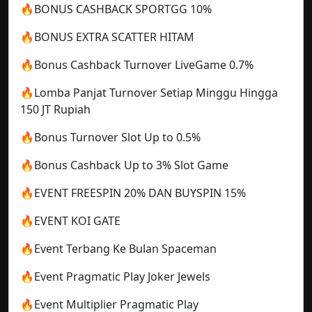
🔥BONUS CASHBACK SPORTGG 10%
🔥BONUS EXTRA SCATTER HITAM
🔥Bonus Cashback Turnover LiveGame 0.7%
🔥Lomba Panjat Turnover Setiap Minggu Hingga
150 JT Rupiah
🔥Bonus Turnover Slot Up to 0.5%
🔥Bonus Cashback Up to 3% Slot Game
🔥EVENT FREESPIN 20% DAN BUYSPIN 15%
🔥EVENT KOI GATE
🔥Event Terbang Ke Bulan Spaceman
🔥Event Pragmatic Play Joker Jewels
🔥Event Multiplier Pragmatic Play