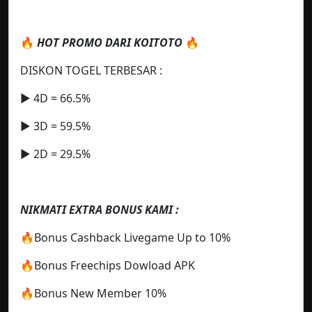
🔥
HOT PROMO DARI KOITOTO
🔥
DISKON TOGEL TERBESAR :
▶️ 4D = 66.5%
▶️ 3D = 59.5%
▶️ 2D = 29.5%
NIKMATI EXTRA BONUS KAMI :
🔥Bonus Cashback Livegame Up to 10%
🔥Bonus Freechips Dowload APK
🔥Bonus New Member 10%