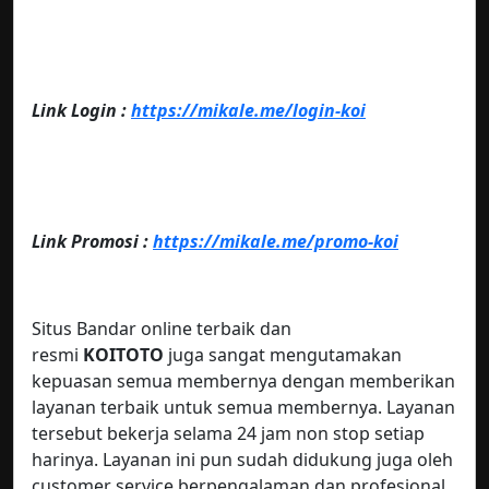
Link Login :
https://mikale.me/login-koi
Link Promosi :
https://mikale.me/promo-koi
Situs Bandar online terbaik dan
resmi
KOITOTO
juga sangat mengutamakan
kepuasan semua membernya dengan memberikan
layanan terbaik untuk semua membernya. Layanan
tersebut bekerja selama 24 jam non stop setiap
harinya. Layanan ini pun sudah didukung juga oleh
customer service berpengalaman dan profesional