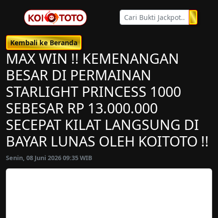
Kembali ke Beranda
MAX WIN !! KEMENANGAN
BESAR DI PERMAINAN
STARLIGHT PRINCESS 1000
SEBESAR RP 13.000.000
SECEPAT KILAT LANGSUNG DI
BAYAR LUNAS OLEH KOITOTO !!
Senin, 08 Juni 2026 09:35 WIB