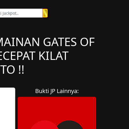
MAINAN GATES OF
ECEPAT KILAT
O !!
Bukti JP Lainnya: