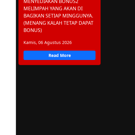
MENYEDIAKAN BONUS2
MELIMPAH YANG AKAN DI
BAGIKAN SETIAP MINGGUNYA.
(MENANG KALAH TETAP DAPAT
BONUS)
Kamis, 06 Agustus 2026
Read More