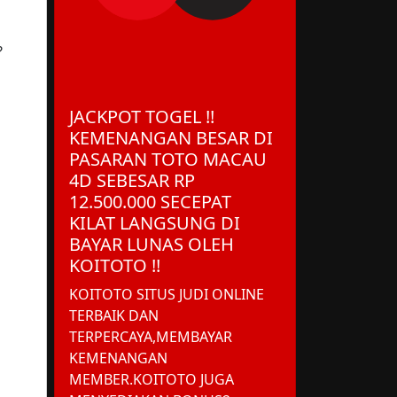
?
JACKPOT TOGEL !!
KEMENANGAN BESAR DI
PASARAN TOTO MACAU
4D SEBESAR RP
12.500.000 SECEPAT
KILAT LANGSUNG DI
BAYAR LUNAS OLEH
KOITOTO !!
KOITOTO SITUS JUDI ONLINE
TERBAIK DAN
TERPERCAYA,MEMBAYAR
KEMENANGAN
MEMBER.KOITOTO JUGA