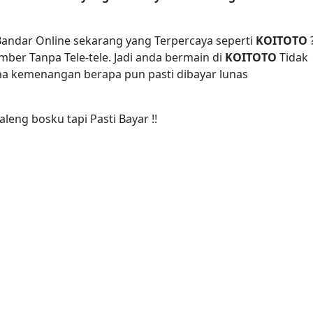
andar Online sekarang yang Terpercaya seperti
KOITOTO
r Tanpa Tele-tele. Jadi anda bermain di
KOITOTO
Tidak
a kemenangan berapa pun pasti dibayar lunas
leng bosku tapi Pasti Bayar !!