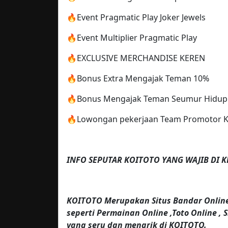
🔥Event Pragmatic Play Joker Jewels
🔥Event Multiplier Pragmatic Play
🔥EXCLUSIVE MERCHANDISE KEREN
🔥Bonus Extra Mengajak Teman 10%
🔥Bonus Mengajak Teman Seumur Hidup
🔥Lowongan pekerjaan Team Promotor 
INFO SEPUTAR KOITOTO YANG WAJIB DI K
KOITOTO Merupakan Situs Bandar Onlin
seperti Permainan Online ,Toto Online
yang seru dan menarik di KOITOTO.