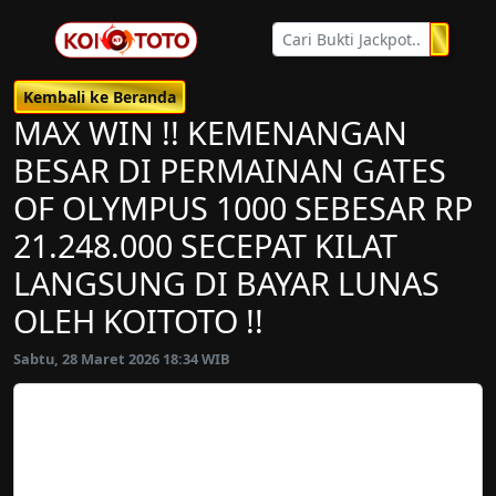
Kembali ke Beranda
MAX WIN !! KEMENANGAN
BESAR DI PERMAINAN GATES
OF OLYMPUS 1000 SEBESAR RP
21.248.000 SECEPAT KILAT
LANGSUNG DI BAYAR LUNAS
OLEH KOITOTO !!
Sabtu, 28 Maret 2026 18:34 WIB