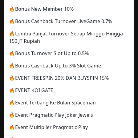
🔥Bonus New Member 10%
🔥Bonus Cashback Turnover LiveGame 0.7%
🔥Lomba Panjat Turnover Setiap Minggu Hingga
150 JT Rupiah
🔥Bonus Turnover Slot Up to 0.5%
🔥Bonus Cashback Up to 3% Slot Game
🔥EVENT FREESPIN 20% DAN BUYSPIN 15%
🔥EVENT KOI GATE
🔥Event Terbang Ke Bulan Spaceman
🔥Event Pragmatic Play Joker Jewels
🔥Event Multiplier Pragmatic Play