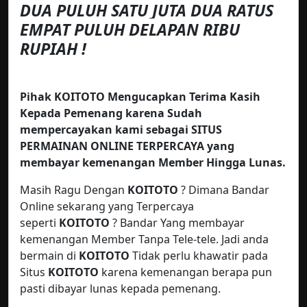
DUA PULUH SATU JUTA DUA RATUS
EMPAT PULUH DELAPAN RIBU
RUPIAH !
Pihak KOITOTO Mengucapkan Terima Kasih
Kepada Pemenang karena Sudah
mempercayakan kami sebagai SITUS
PERMAINAN ONLINE TERPERCAYA yang
membayar kemenangan Member Hingga Lunas.
Masih Ragu Dengan
KOITOTO
? Dimana Bandar
Online sekarang yang Terpercaya
seperti
KOITOTO
? Bandar Yang membayar
kemenangan Member Tanpa Tele-tele. Jadi anda
bermain di
KOITOTO
Tidak perlu khawatir pada
Situs
KOITOTO
karena kemenangan berapa pun
pasti dibayar lunas kepada pemenang.