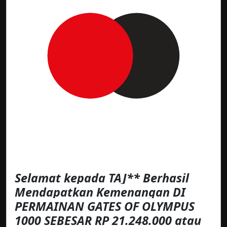
Selamat kepada TAJ** Berhasil
Mendapatkan Kemenangan DI
PERMAINAN GATES OF OLYMPUS
1000 SEBESAR RP 21.248.000 atau