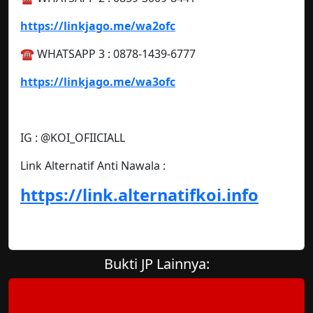
https://linkjago.me/wa2ofc
☎️ WHATSAPP 3 : 0878-1439-6777
https://linkjago.me/wa3ofc
IG : @KOI_OFIICIALL
Link Alternatif Anti Nawala :
https://link.alternatifkoi.info
Bukti JP Lainnya: