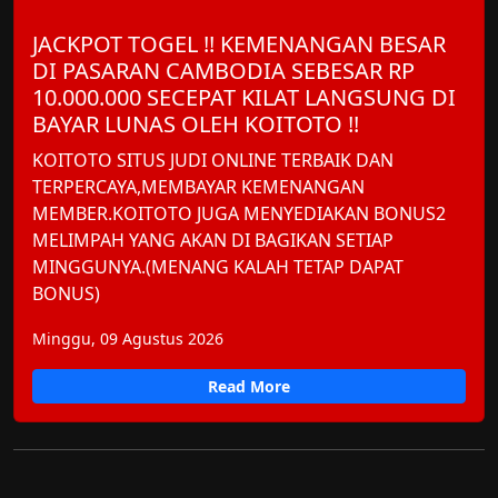
JACKPOT TOGEL !! KEMENANGAN BESAR
DI PASARAN CAMBODIA SEBESAR RP
10.000.000 SECEPAT KILAT LANGSUNG DI
BAYAR LUNAS OLEH KOITOTO !!
KOITOTO SITUS JUDI ONLINE TERBAIK DAN
TERPERCAYA,MEMBAYAR KEMENANGAN
MEMBER.KOITOTO JUGA MENYEDIAKAN BONUS2
MELIMPAH YANG AKAN DI BAGIKAN SETIAP
MINGGUNYA.(MENANG KALAH TETAP DAPAT
BONUS)
Minggu, 09 Agustus 2026
Read More