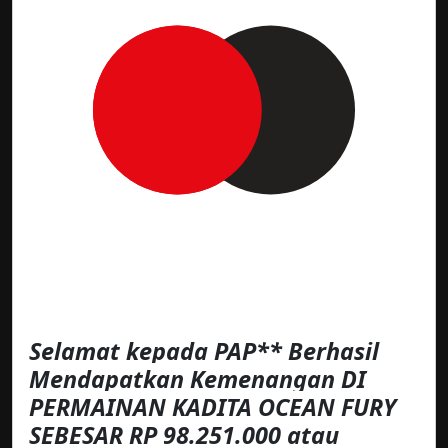
Selamat kepada PAP** Berhasil
Mendapatkan Kemenangan DI
PERMAINAN KADITA OCEAN FURY
SEBESAR RP 98.251.000 atau