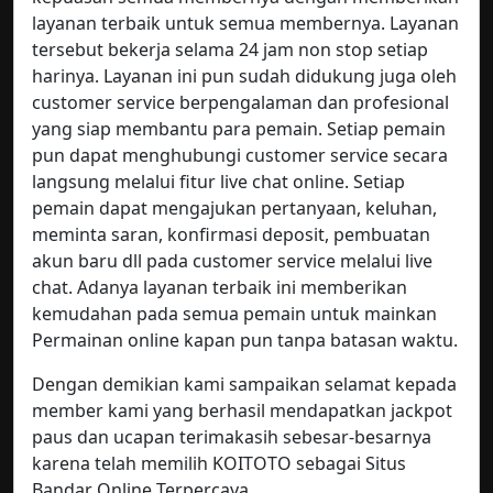
layanan terbaik untuk semua membernya. Layanan
tersebut bekerja selama 24 jam non stop setiap
harinya. Layanan ini pun sudah didukung juga oleh
customer service berpengalaman dan profesional
yang siap membantu para pemain. Setiap pemain
pun dapat menghubungi customer service secara
langsung melalui fitur live chat online. Setiap
pemain dapat mengajukan pertanyaan, keluhan,
meminta saran, konfirmasi deposit, pembuatan
akun baru dll pada customer service melalui live
chat. Adanya layanan terbaik ini memberikan
kemudahan pada semua pemain untuk mainkan
Permainan online kapan pun tanpa batasan waktu.
Dengan demikian kami sampaikan selamat kepada
member kami yang berhasil mendapatkan jackpot
paus dan ucapan terimakasih sebesar-besarnya
karena telah memilih KOITOTO sebagai Situs
Bandar Online Terpercaya.