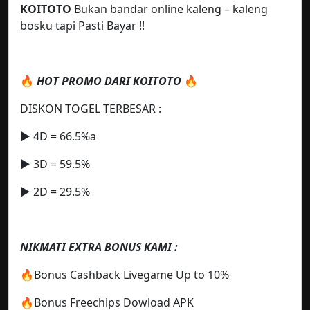
KOITOTO
Bukan bandar online kaleng – kaleng
bosku tapi Pasti Bayar !!
🔥
HOT PROMO DARI KOITOTO
🔥
DISKON TOGEL TERBESAR :
▶️ 4D = 66.5%a
▶️ 3D = 59.5%
▶️ 2D = 29.5%
NIKMATI EXTRA BONUS KAMI :
🔥Bonus Cashback Livegame Up to 10%
🔥Bonus Freechips Dowload APK