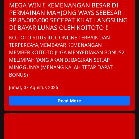
MEGA WIN !! KEMENANGAN BESAR DI
PERMAINAN MAHJONG WAYS SEBESAR
RP 85.000.000 SECEPAT KILAT LANGSUNG
DI BAYAR LUNAS OLEH KOITOTO !!
KOITOTO SITUS JUDI ONLINE TERBAIK DAN
TERPERCAYA,MEMBAYAR KEMENANGAN
MEMBER.KOITOTO JUGA MENYEDIAKAN BONUS2
MELIMPAH YANG AKAN DI BAGIKAN SETIAP
MINGGUNYA.(MENANG KALAH TETAP DAPAT
BONUS)
Jumat, 07 Agustus 2026
Read More