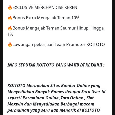
🔥EXCLUSIVE MERCHANDISE KEREN
🔥Bonus Extra Mengajak Teman 10%
🔥Bonus Mengajak Teman Seumur Hidup Hingga
1%
🔥Lowongan pekerjaan Team Promotor KOITOTO
INFO SEPUTAR KOITOTO YANG WAJIB DI KETAHUI :
KOITOTO Merupakan Situs Bandar Online yang
Menyediakan Banyak Games dengan Satu User Id
seperti Permainan Online ,Toto Online , Slot
Maxwin dan Menyediakan Berbagai macam
permainan yang seru dan menarik di KOITOTO.