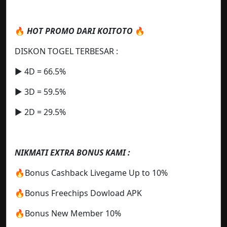
🔥
HOT PROMO DARI KOITOTO
🔥
DISKON TOGEL TERBESAR :
▶️ 4D = 66.5%
▶️ 3D = 59.5%
▶️ 2D = 29.5%
NIKMATI EXTRA BONUS KAMI :
🔥Bonus Cashback Livegame Up to 10%
🔥Bonus Freechips Dowload APK
🔥Bonus New Member 10%