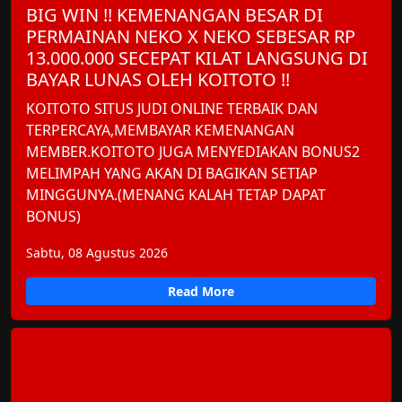
BIG WIN !! KEMENANGAN BESAR DI
PERMAINAN NEKO X NEKO SEBESAR RP
13.000.000 SECEPAT KILAT LANGSUNG DI
BAYAR LUNAS OLEH KOITOTO !!
KOITOTO SITUS JUDI ONLINE TERBAIK DAN
TERPERCAYA,MEMBAYAR KEMENANGAN
MEMBER.KOITOTO JUGA MENYEDIAKAN BONUS2
MELIMPAH YANG AKAN DI BAGIKAN SETIAP
MINGGUNYA.(MENANG KALAH TETAP DAPAT
BONUS)
Sabtu, 08 Agustus 2026
Read More