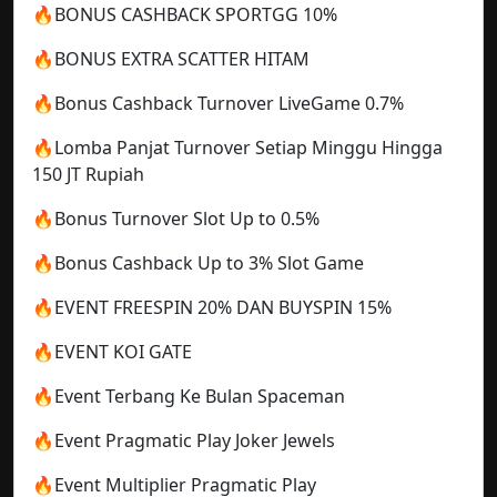
🔥BONUS CASHBACK SPORTGG 10%
🔥BONUS EXTRA SCATTER HITAM
🔥Bonus Cashback Turnover LiveGame 0.7%
🔥Lomba Panjat Turnover Setiap Minggu Hingga
150 JT Rupiah
🔥Bonus Turnover Slot Up to 0.5%
🔥Bonus Cashback Up to 3% Slot Game
🔥EVENT FREESPIN 20% DAN BUYSPIN 15%
🔥EVENT KOI GATE
🔥Event Terbang Ke Bulan Spaceman
🔥Event Pragmatic Play Joker Jewels
🔥Event Multiplier Pragmatic Play