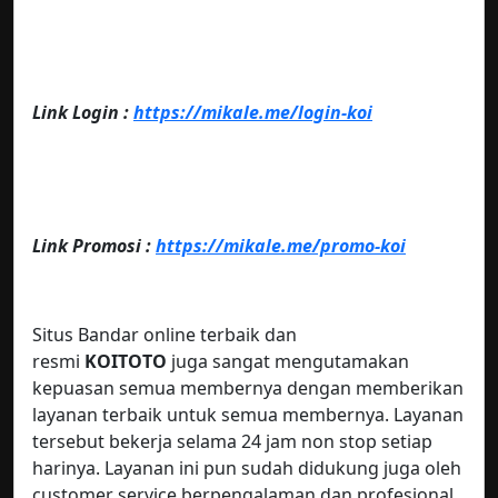
Link Login :
https://mikale.me/login-koi
Link Promosi :
https://mikale.me/promo-koi
Situs Bandar online terbaik dan
resmi
KOITOTO
juga sangat mengutamakan
kepuasan semua membernya dengan memberikan
layanan terbaik untuk semua membernya. Layanan
tersebut bekerja selama 24 jam non stop setiap
harinya. Layanan ini pun sudah didukung juga oleh
customer service berpengalaman dan profesional