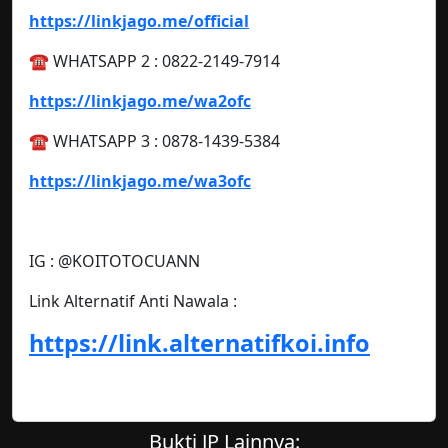
https://linkjago.me/official
☎️ WHATSAPP 2 : 0822-2149-7914
https://linkjago.me/wa2ofc
☎️ WHATSAPP 3 : 0878-1439-5384
https://linkjago.me/wa3ofc
IG : @KOITOTOCUANN
Link Alternatif Anti Nawala :
https://link.alternatifkoi.info
Bukti JP Lainnya: