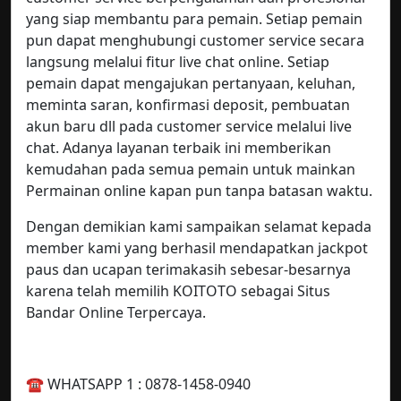
yang siap membantu para pemain. Setiap pemain
pun dapat menghubungi customer service secara
langsung melalui fitur live chat online. Setiap
pemain dapat mengajukan pertanyaan, keluhan,
meminta saran, konfirmasi deposit, pembuatan
akun baru dll pada customer service melalui live
chat. Adanya layanan terbaik ini memberikan
kemudahan pada semua pemain untuk mainkan
Permainan online kapan pun tanpa batasan waktu.
Dengan demikian kami sampaikan selamat kepada
member kami yang berhasil mendapatkan jackpot
paus dan ucapan terimakasih sebesar-besarnya
karena telah memilih KOITOTO sebagai Situs
Bandar Online Terpercaya.
☎️ WHATSAPP 1 : 0878-1458-0940