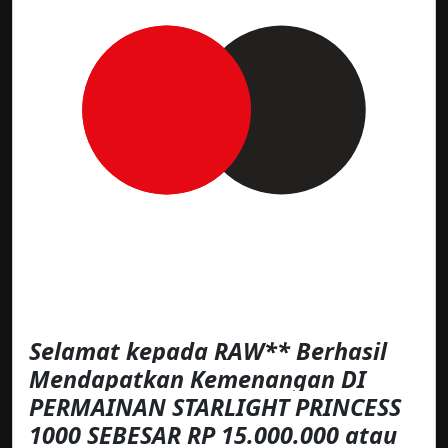
Selamat kepada RAW** Berhasil
Mendapatkan Kemenangan DI
PERMAINAN STARLIGHT PRINCESS
1000 SEBESAR RP 15.000.000 atau