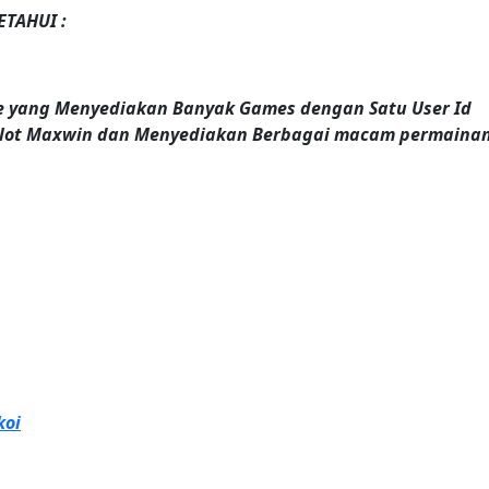
ETAHUI :
e yang Menyediakan Banyak Games dengan Satu User Id
 , Slot Maxwin dan Menyediakan Berbagai macam permaina
koi