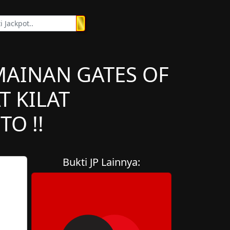
MAINAN GATES OF
T KILAT
O !!
Bukti JP Lainnya: