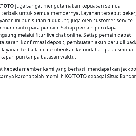
ITOTO
juga sangat mengutamakan kepuasan semua
erbaik untuk semua membernya. Layanan tersebut beker
ayanan ini pun sudah didukung juga oleh customer service
p membantu para pemain. Setiap pemain pun dapat
sung melalui fitur live chat online. Setiap pemain dapat
 saran, konfirmasi deposit, pembuatan akun baru dll pad
nya layanan terbaik ini memberikan kemudahan pada semua
kapan pun tanpa batasan waktu.
t kepada member kami yang berhasil mendapatkan jackpo
sarnya karena telah memilih KOITOTO sebagai Situs Banda