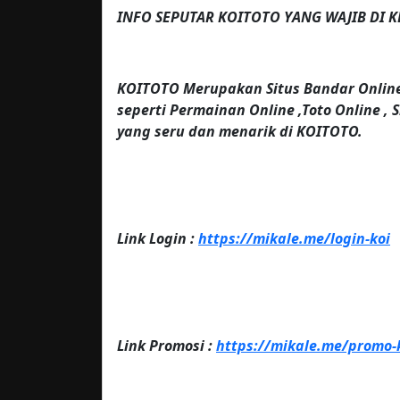
INFO SEPUTAR KOITOTO YANG WAJIB DI K
KOITOTO Merupakan Situs Bandar Onlin
seperti Permainan Online ,Toto Online
yang seru dan menarik di KOITOTO.
Link Login :
https://mikale.me/login-koi
Link Promosi :
https://mikale.me/promo-