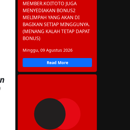
MEMBER.KOITOTO JUGA
MENYEDIAKAN BONUS2
MELIMPAH YANG AKAN DI
BAGIKAN SETIAP MINGGUNYA.
(MENANG KALAH TETAP DAPAT
BONUS)
Minggu, 09 Agustus 2026
Read More
an
0