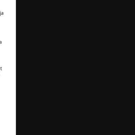
ja
a
t
r