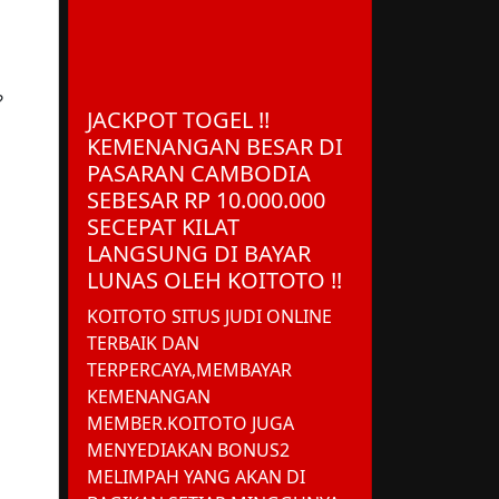
?
JACKPOT TOGEL !!
KEMENANGAN BESAR DI
PASARAN CAMBODIA
SEBESAR RP 10.000.000
SECEPAT KILAT
LANGSUNG DI BAYAR
LUNAS OLEH KOITOTO !!
KOITOTO SITUS JUDI ONLINE
TERBAIK DAN
TERPERCAYA,MEMBAYAR
KEMENANGAN
MEMBER.KOITOTO JUGA
MENYEDIAKAN BONUS2
MELIMPAH YANG AKAN DI