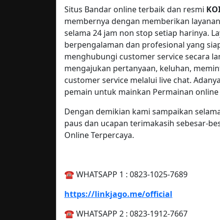
Situs Bandar online terbaik dan resmi
KO
membernya dengan memberikan layanan t
selama 24 jam non stop setiap harinya. L
berpengalaman dan profesional yang sia
menghubungi customer service secara lang
mengajukan pertanyaan, keluhan, meminta
customer service melalui live chat. Ada
pemain untuk mainkan Permainan online 
Dengan demikian kami sampaikan selama
paus dan ucapan terimakasih sebesar-be
Online Terpercaya.
☎️ WHATSAPP 1 : 0823-1025-7689
https://linkjago.me/official
☎️ WHATSAPP 2 : 0823-1912-7667