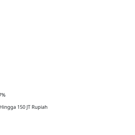
.7%
Hingga 150 JT Rupiah