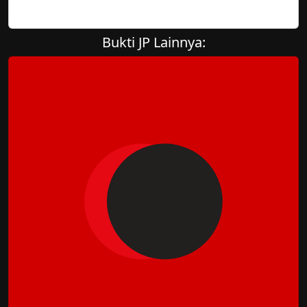
Bukti JP Lainnya: