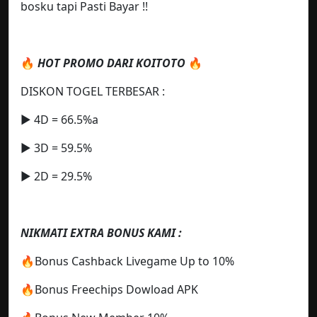
bosku tapi Pasti Bayar !!
🔥
HOT PROMO DARI KOITOTO
🔥
DISKON TOGEL TERBESAR :
▶️ 4D = 66.5%a
▶️ 3D = 59.5%
▶️ 2D = 29.5%
NIKMATI EXTRA BONUS KAMI :
🔥Bonus Cashback Livegame Up to 10%
🔥Bonus Freechips Dowload APK