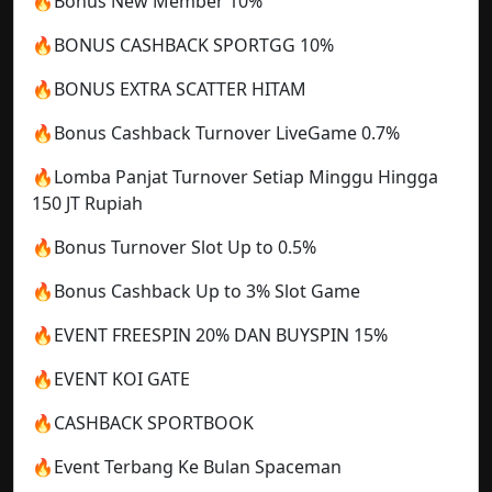
🔥Bonus New Member 10%
🔥BONUS CASHBACK SPORTGG 10%
🔥BONUS EXTRA SCATTER HITAM
🔥Bonus Cashback Turnover LiveGame 0.7%
🔥Lomba Panjat Turnover Setiap Minggu Hingga
150 JT Rupiah
🔥Bonus Turnover Slot Up to 0.5%
🔥Bonus Cashback Up to 3% Slot Game
🔥EVENT FREESPIN 20% DAN BUYSPIN 15%
🔥EVENT KOI GATE
🔥
CASHBACK SPORTBOOK
🔥Event Terbang Ke Bulan Spaceman