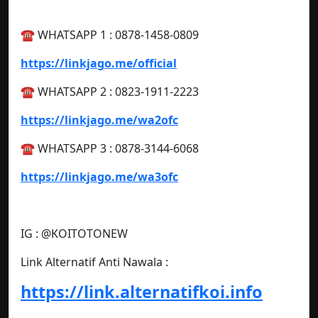
☎️ WHATSAPP 1 : 0878-1458-0809
https://linkjago.me/official
☎️ WHATSAPP 2 : 0823-1911-2223
https://linkjago.me/wa2ofc
☎️ WHATSAPP 3 : 0878-3144-6068
https://linkjago.me/wa3ofc
IG : @KOITOTONEW
Link Alternatif Anti Nawala :
https://link.alternatifkoi.info