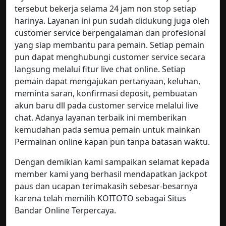
tersebut bekerja selama 24 jam non stop setiap
harinya. Layanan ini pun sudah didukung juga oleh
customer service berpengalaman dan profesional
yang siap membantu para pemain. Setiap pemain
pun dapat menghubungi customer service secara
langsung melalui fitur live chat online. Setiap
pemain dapat mengajukan pertanyaan, keluhan,
meminta saran, konfirmasi deposit, pembuatan
akun baru dll pada customer service melalui live
chat. Adanya layanan terbaik ini memberikan
kemudahan pada semua pemain untuk mainkan
Permainan online kapan pun tanpa batasan waktu.
Dengan demikian kami sampaikan selamat kepada
member kami yang berhasil mendapatkan jackpot
paus dan ucapan terimakasih sebesar-besarnya
karena telah memilih KOITOTO sebagai Situs
Bandar Online Terpercaya.