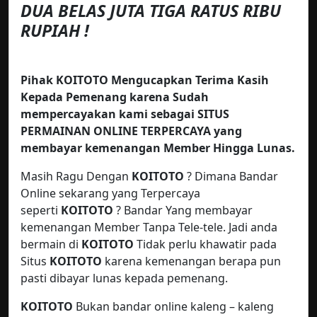
DUA BELAS JUTA TIGA RATUS RIBU
RUPIAH !
Pihak KOITOTO Mengucapkan Terima Kasih
Kepada Pemenang karena Sudah
mempercayakan kami sebagai SITUS
PERMAINAN ONLINE TERPERCAYA yang
membayar kemenangan Member Hingga Lunas.
Masih Ragu Dengan
KOITOTO
? Dimana Bandar
Online sekarang yang Terpercaya
seperti
KOITOTO
? Bandar Yang membayar
kemenangan Member Tanpa Tele-tele. Jadi anda
bermain di
KOITOTO
Tidak perlu khawatir pada
Situs
KOITOTO
karena kemenangan berapa pun
pasti dibayar lunas kepada pemenang.
KOITOTO
Bukan bandar online kaleng – kaleng