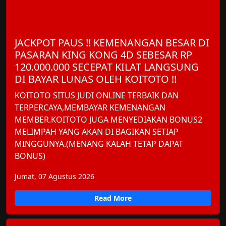
JACKPOT PAUS !! KEMENANGAN BESAR DI
PASARAN KING KONG 4D SEBESAR RP
120.000.000 SECEPAT KILAT LANGSUNG
DI BAYAR LUNAS OLEH KOITOTO !!
KOITOTO SITUS JUDI ONLINE TERBAIK DAN
TERPERCAYA,MEMBAYAR KEMENANGAN
MEMBER.KOITOTO JUGA MENYEDIAKAN BONUS2
MELIMPAH YANG AKAN DI BAGIKAN SETIAP
MINGGUNYA.(MENANG KALAH TETAP DAPAT
BONUS)
Jumat, 07 Agustus 2026
Read More