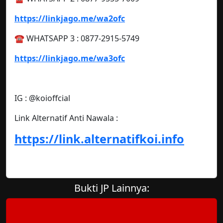
https://linkjago.me/wa2ofc
☎️ WHATSAPP 3 : 0877-2915-5749
https://linkjago.me/wa3ofc
IG : @koioffcial
Link Alternatif Anti Nawala :
https://link.alternatifkoi.info
Bukti JP Lainnya: