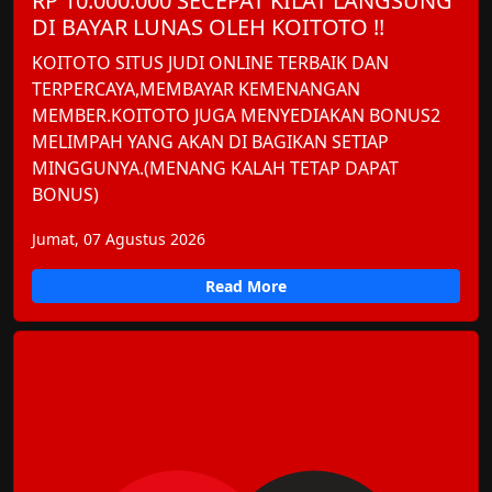
RP 10.000.000 SECEPAT KILAT LANGSUNG
DI BAYAR LUNAS OLEH KOITOTO !!
KOITOTO SITUS JUDI ONLINE TERBAIK DAN
TERPERCAYA,MEMBAYAR KEMENANGAN
MEMBER.KOITOTO JUGA MENYEDIAKAN BONUS2
MELIMPAH YANG AKAN DI BAGIKAN SETIAP
MINGGUNYA.(MENANG KALAH TETAP DAPAT
BONUS)
Jumat, 07 Agustus 2026
Read More