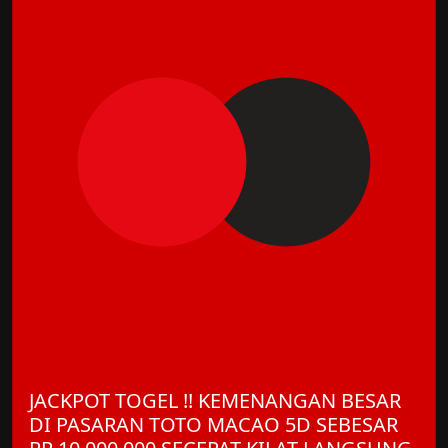
JACKPOT TOGEL !! KEMENANGAN BESAR
DI PASARAN TOTO MACAO 5D SEBESAR