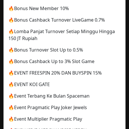
🔥Bonus New Member 10%
🔥Bonus Cashback Turnover LiveGame 0.7%
🔥Lomba Panjat Turnover Setiap Minggu Hingga
150 JT Rupiah
🔥Bonus Turnover Slot Up to 0.5%
🔥Bonus Cashback Up to 3% Slot Game
🔥EVENT FREESPIN 20% DAN BUYSPIN 15%
🔥EVENT KOI GATE
🔥Event Terbang Ke Bulan Spaceman
🔥Event Pragmatic Play Joker Jewels
🔥Event Multiplier Pragmatic Play