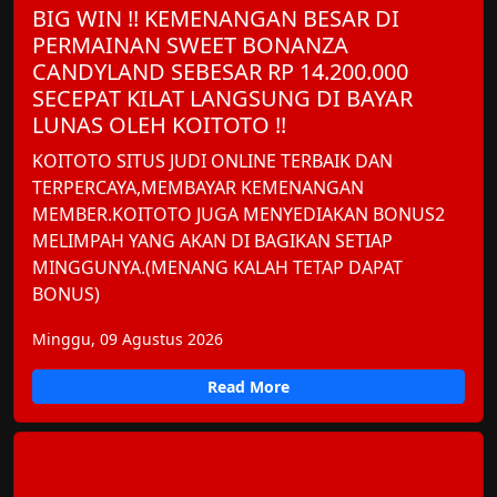
BIG WIN !! KEMENANGAN BESAR DI
PERMAINAN SWEET BONANZA
CANDYLAND SEBESAR RP 14.200.000
SECEPAT KILAT LANGSUNG DI BAYAR
LUNAS OLEH KOITOTO !!
KOITOTO SITUS JUDI ONLINE TERBAIK DAN
TERPERCAYA,MEMBAYAR KEMENANGAN
MEMBER.KOITOTO JUGA MENYEDIAKAN BONUS2
MELIMPAH YANG AKAN DI BAGIKAN SETIAP
MINGGUNYA.(MENANG KALAH TETAP DAPAT
BONUS)
Minggu, 09 Agustus 2026
Read More