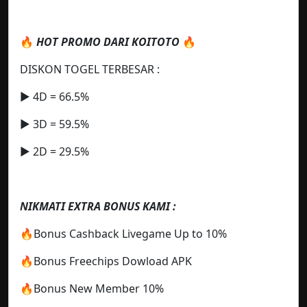
🔥
HOT PROMO DARI KOITOTO
🔥
DISKON TOGEL TERBESAR :
▶️ 4D = 66.5%
▶️ 3D = 59.5%
▶️ 2D = 29.5%
NIKMATI EXTRA BONUS KAMI :
🔥Bonus Cashback Livegame Up to 10%
🔥Bonus Freechips Dowload APK
🔥Bonus New Member 10%