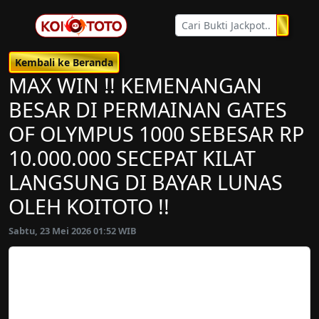
Kembali ke Beranda
MAX WIN !! KEMENANGAN
BESAR DI PERMAINAN GATES
OF OLYMPUS 1000 SEBESAR RP
10.000.000 SECEPAT KILAT
LANGSUNG DI BAYAR LUNAS
OLEH KOITOTO !!
Sabtu, 23 Mei 2026 01:52 WIB