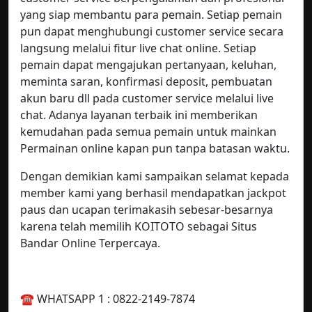
yang siap membantu para pemain. Setiap pemain
pun dapat menghubungi customer service secara
langsung melalui fitur live chat online. Setiap
pemain dapat mengajukan pertanyaan, keluhan,
meminta saran, konfirmasi deposit, pembuatan
akun baru dll pada customer service melalui live
chat. Adanya layanan terbaik ini memberikan
kemudahan pada semua pemain untuk mainkan
Permainan online kapan pun tanpa batasan waktu.
Dengan demikian kami sampaikan selamat kepada
member kami yang berhasil mendapatkan jackpot
paus dan ucapan terimakasih sebesar-besarnya
karena telah memilih KOITOTO sebagai Situs
Bandar Online Terpercaya.
☎️ WHATSAPP 1 : 0822-2149-7874