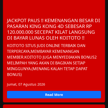
JACKPOT PAUS !! KEMENANGAN BESAR DI
PASARAN KING KONG 4D SEBESAR RP
120.000.000 SECEPAT KILAT LANGSUNG
DI BAYAR LUNAS OLEH KOITOTO !!
KOITOTO SITUS JUDI ONLINE TERBAIK DAN
TERPERCAYA,MEMBAYAR KEMENANGAN
MEMBER.KOITOTO JUGA MENYEDIAKAN BONUS2
MELIMPAH YANG AKAN DI BAGIKAN SETIAP
MINGGUNYA.(MENANG KALAH TETAP DAPAT
BONUS)
Jumat, 07 Agustus 2026
Read More