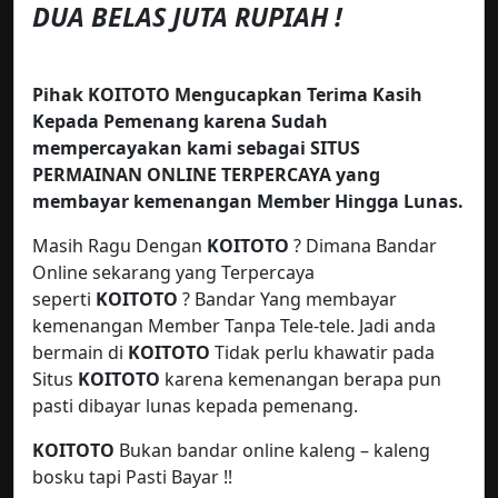
DUA BELAS JUTA RUPIAH !
Pihak KOITOTO Mengucapkan Terima Kasih
Kepada Pemenang karena Sudah
mempercayakan kami sebagai SITUS
PERMAINAN ONLINE TERPERCAYA yang
membayar kemenangan Member Hingga Lunas.
Masih Ragu Dengan
KOITOTO
? Dimana Bandar
Online sekarang yang Terpercaya
seperti
KOITOTO
? Bandar Yang membayar
kemenangan Member Tanpa Tele-tele. Jadi anda
bermain di
KOITOTO
Tidak perlu khawatir pada
Situs
KOITOTO
karena kemenangan berapa pun
pasti dibayar lunas kepada pemenang.
KOITOTO
Bukan bandar online kaleng – kaleng
bosku tapi Pasti Bayar !!