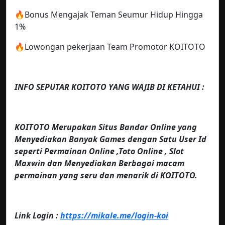
🔥Bonus Mengajak Teman Seumur Hidup Hingga
1%
🔥Lowongan pekerjaan Team Promotor KOITOTO
INFO SEPUTAR KOITOTO YANG WAJIB DI KETAHUI :
KOITOTO Merupakan Situs Bandar Online yang
Menyediakan Banyak Games dengan Satu User Id
seperti Permainan Online ,Toto Online , Slot
Maxwin dan Menyediakan Berbagai macam
permainan yang seru dan menarik di KOITOTO.
Link Login :
https://mikale.me/login-koi