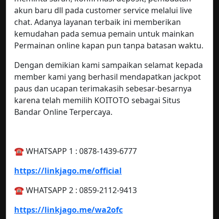
akun baru dll pada customer service melalui live
chat. Adanya layanan terbaik ini memberikan
kemudahan pada semua pemain untuk mainkan
Permainan online kapan pun tanpa batasan waktu.
Dengan demikian kami sampaikan selamat kepada
member kami yang berhasil mendapatkan jackpot
paus dan ucapan terimakasih sebesar-besarnya
karena telah memilih KOITOTO sebagai Situs
Bandar Online Terpercaya.
☎️ WHATSAPP 1 : 0878-1439-6777
https://linkjago.me/official
☎️ WHATSAPP 2 : 0859-2112-9413
https://linkjago.me/wa2ofc