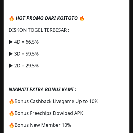
🔥
HOT PROMO DARI KOITOTO
🔥
DISKON TOGEL TERBESAR :
▶️ 4D = 66.5%
▶️ 3D = 59.5%
▶️ 2D = 29.5%
NIKMATI EXTRA BONUS KAMI :
🔥Bonus Cashback Livegame Up to 10%
🔥Bonus Freechips Dowload APK
🔥Bonus New Member 10%