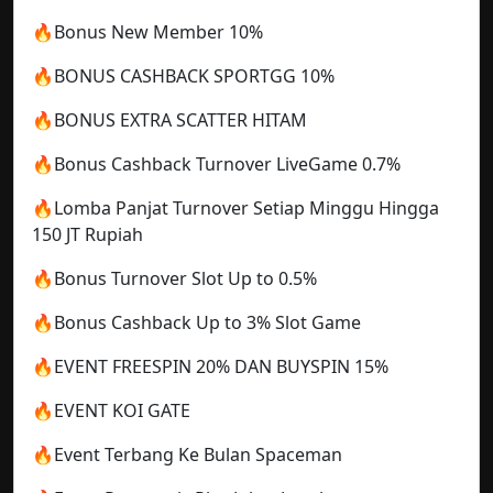
🔥Bonus New Member 10%
🔥BONUS CASHBACK SPORTGG 10%
🔥BONUS EXTRA SCATTER HITAM
🔥Bonus Cashback Turnover LiveGame 0.7%
🔥Lomba Panjat Turnover Setiap Minggu Hingga
150 JT Rupiah
🔥Bonus Turnover Slot Up to 0.5%
🔥Bonus Cashback Up to 3% Slot Game
🔥EVENT FREESPIN 20% DAN BUYSPIN 15%
🔥EVENT KOI GATE
🔥Event Terbang Ke Bulan Spaceman