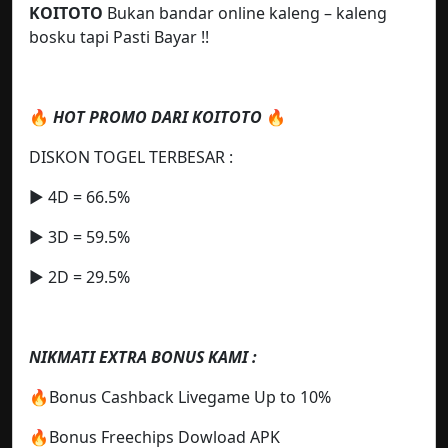
KOITOTO
Bukan bandar online kaleng – kaleng
bosku tapi Pasti Bayar !!
🔥
HOT PROMO DARI KOITOTO
🔥
DISKON TOGEL TERBESAR :
▶️ 4D = 66.5%
▶️ 3D = 59.5%
▶️ 2D = 29.5%
NIKMATI EXTRA BONUS KAMI :
🔥Bonus Cashback Livegame Up to 10%
🔥Bonus Freechips Dowload APK