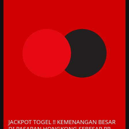
JACKPOT TOGEL !! KEMENANGAN BESAR
DI PASARAN HONGKONG SEBESAR RP