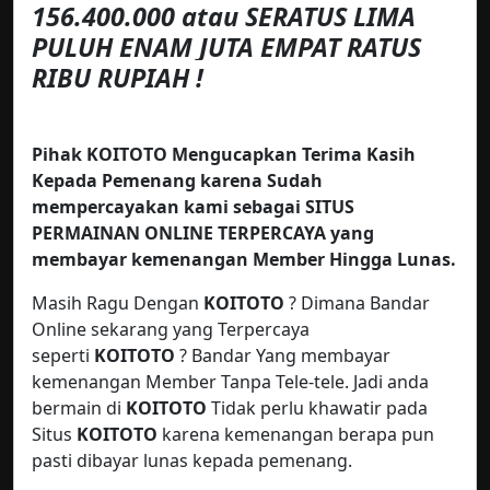
156.400.000 atau SERATUS LIMA
PULUH ENAM JUTA EMPAT RATUS
RIBU RUPIAH !
Pihak KOITOTO Mengucapkan Terima Kasih
Kepada Pemenang karena Sudah
mempercayakan kami sebagai SITUS
PERMAINAN ONLINE TERPERCAYA yang
membayar kemenangan Member Hingga Lunas.
Masih Ragu Dengan
KOITOTO
? Dimana Bandar
Online sekarang yang Terpercaya
seperti
KOITOTO
? Bandar Yang membayar
kemenangan Member Tanpa Tele-tele. Jadi anda
bermain di
KOITOTO
Tidak perlu khawatir pada
Situs
KOITOTO
karena kemenangan berapa pun
pasti dibayar lunas kepada pemenang.