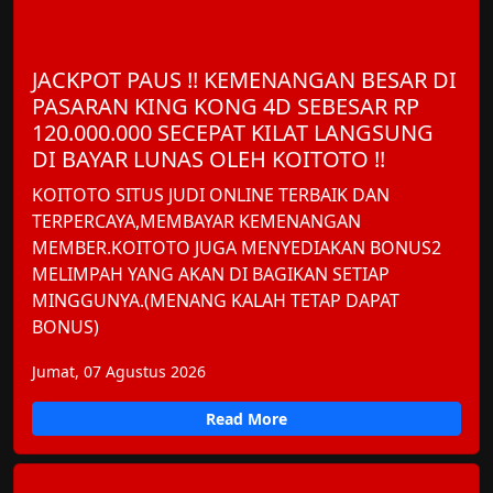
JACKPOT PAUS !! KEMENANGAN BESAR DI
PASARAN KING KONG 4D SEBESAR RP
120.000.000 SECEPAT KILAT LANGSUNG
DI BAYAR LUNAS OLEH KOITOTO !!
KOITOTO SITUS JUDI ONLINE TERBAIK DAN
TERPERCAYA,MEMBAYAR KEMENANGAN
MEMBER.KOITOTO JUGA MENYEDIAKAN BONUS2
MELIMPAH YANG AKAN DI BAGIKAN SETIAP
MINGGUNYA.(MENANG KALAH TETAP DAPAT
BONUS)
Jumat, 07 Agustus 2026
Read More