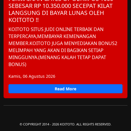
SEBESAR RP 10.350.000 SECEPAT KILAT
LANGSUNG DI BAYAR LUNAS OLEH
KOITOTO !!
KOITOTO SITUS JUDI ONLINE TERBAIK DAN
TERPERCAYA,MEMBAYAR KEMENANGAN
MEMBER.KOITOTO JUGA MENYEDIAKAN BONUS2
MELIMPAH YANG AKAN DI BAGIKAN SETIAP
MINGGUNYA.(MENANG KALAH TETAP DAPAT
BONUS)
Kamis, 06 Agustus 2026
Read More
© COPYRIGHT 2014 - 2026 KOITOTO. ALL RIGHTS RESERVED.