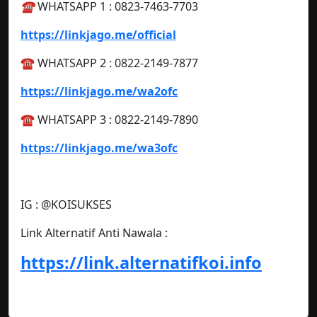
☎️
WHATSAPP 1 : 0823-7463-7703
https://linkjago.me/official
☎️ WHATSAPP 2 : 0822-2149-7877
https://linkjago.me/wa2ofc
☎️ WHATSAPP 3 : 0822-2149-7890
https://linkjago.me/wa3ofc
IG : @KOISUKSES
Link Alternatif Anti Nawala :
https://link.alternatifkoi.info