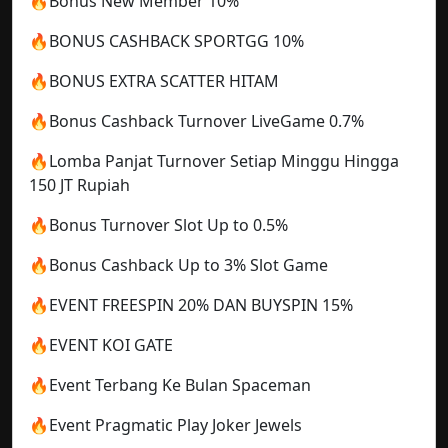
🔥Bonus New Member 10%
🔥BONUS CASHBACK SPORTGG 10%
🔥BONUS EXTRA SCATTER HITAM
🔥Bonus Cashback Turnover LiveGame 0.7%
🔥Lomba Panjat Turnover Setiap Minggu Hingga
150 JT Rupiah
🔥Bonus Turnover Slot Up to 0.5%
🔥Bonus Cashback Up to 3% Slot Game
🔥EVENT FREESPIN 20% DAN BUYSPIN 15%
🔥EVENT KOI GATE
🔥Event Terbang Ke Bulan Spaceman
🔥Event Pragmatic Play Joker Jewels