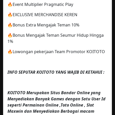
🔥Event Multiplier Pragmatic Play
🔥EXCLUSIVE MERCHANDISE KEREN
🔥Bonus Extra Mengajak Teman 10%
🔥Bonus Mengajak Teman Seumur Hidup Hingga
1%
🔥Lowongan pekerjaan Team Promotor KOITOTO
INFO SEPUTAR KOITOTO YANG WAJIB DI KETAHUI :
KOITOTO Merupakan Situs Bandar Online yang
Menyediakan Banyak Games dengan Satu User Id
seperti Permainan Online ,Toto Online , Slot
Maxwin dan Menyediakan Berbagai macam