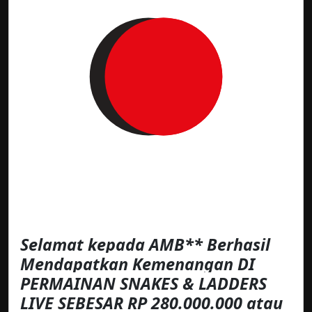
Selamat kepada AMB** Berhasil
Mendapatkan Kemenangan DI
PERMAINAN SNAKES & LADDERS
LIVE SEBESAR RP 280.000.000 atau