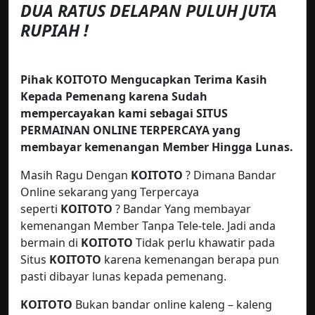
DUA RATUS DELAPAN PULUH JUTA
RUPIAH !
Pihak KOITOTO Mengucapkan Terima Kasih
Kepada Pemenang karena Sudah
mempercayakan kami sebagai SITUS
PERMAINAN ONLINE TERPERCAYA yang
membayar kemenangan Member Hingga Lunas.
Masih Ragu Dengan
KOITOTO
? Dimana Bandar
Online sekarang yang Terpercaya
seperti
KOITOTO
? Bandar Yang membayar
kemenangan Member Tanpa Tele-tele. Jadi anda
bermain di
KOITOTO
Tidak perlu khawatir pada
Situs
KOITOTO
karena kemenangan berapa pun
pasti dibayar lunas kepada pemenang.
KOITOTO
Bukan bandar online kaleng – kaleng