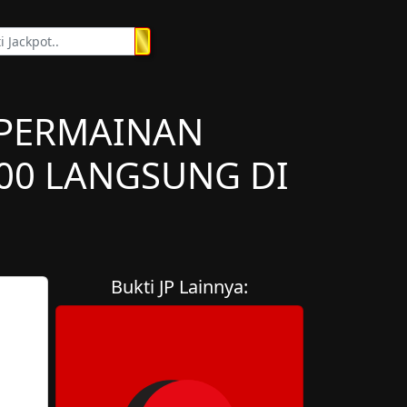
I PERMAINAN
000 LANGSUNG DI
Bukti JP Lainnya: