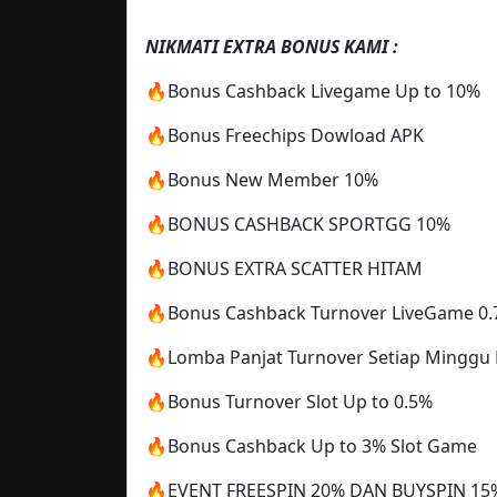
NIKMATI EXTRA BONUS KAMI :
🔥Bonus Cashback Livegame Up to 10%
🔥Bonus Freechips Dowload APK
🔥Bonus New Member 10%
🔥BONUS CASHBACK SPORTGG 10%
🔥BONUS EXTRA SCATTER HITAM
🔥Bonus Cashback Turnover LiveGame 0
🔥Lomba Panjat Turnover Setiap Minggu 
🔥Bonus Turnover Slot Up to 0.5%
🔥Bonus Cashback Up to 3% Slot Game
🔥EVENT FREESPIN 20% DAN BUYSPIN 15