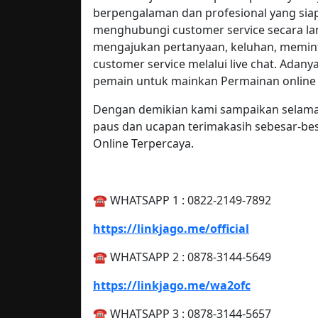
berpengalaman dan profesional yang sia
menghubungi customer service secara lang
mengajukan pertanyaan, keluhan, meminta
customer service melalui live chat. Ada
pemain untuk mainkan Permainan online 
Dengan demikian kami sampaikan selama
paus dan ucapan terimakasih sebesar-be
Online Terpercaya.
☎️ WHATSAPP 1 : 0822-2149-7892
https://linkjago.me/official
☎️ WHATSAPP 2 : 0878-3144-5649
https://linkjago.me/wa2ofc
☎️ WHATSAPP 3 : 0878-3144-5657