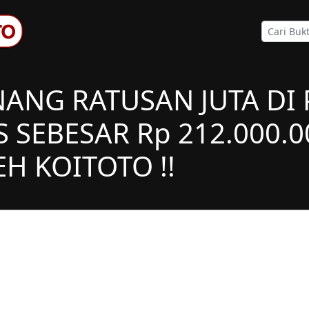
ENANG RATUSAN JUTA D
 SEBESAR Rp 212.000.
H KOITOTO !!