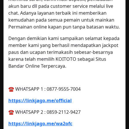
akun baru dll pada customer service melalui live
chat. Adanya layanan terbaik ini memberikan
kemudahan pada semua pemain untuk mainkan
Permainan online kapan pun tanpa batasan waktu.
Dengan demikian kami sampaikan selamat kepada
member kami yang berhasil mendapatkan jackpot
paus dan ucapan terimakasih sebesar-besarnya
karena telah memilih KOITOTO sebagai Situs
Bandar Online Terpercaya.
☎️ WHATSAPP 1 : 0877-9555-7004
https://linkjago.me/official
☎️ WHATSAPP 2 : 0859-2112-9427
https://linkjago.me/wa2ofc