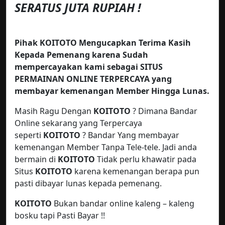
SERATUS JUTA RUPIAH !
Pihak KOITOTO Mengucapkan Terima Kasih
Kepada Pemenang karena Sudah
mempercayakan kami sebagai SITUS
PERMAINAN ONLINE TERPERCAYA yang
membayar kemenangan Member Hingga Lunas.
Masih Ragu Dengan
KOITOTO
? Dimana Bandar
Online sekarang yang Terpercaya
seperti
KOITOTO
? Bandar Yang membayar
kemenangan Member Tanpa Tele-tele. Jadi anda
bermain di
KOITOTO
Tidak perlu khawatir pada
Situs
KOITOTO
karena kemenangan berapa pun
pasti dibayar lunas kepada pemenang.
KOITOTO
Bukan bandar online kaleng – kaleng
bosku tapi Pasti Bayar !!