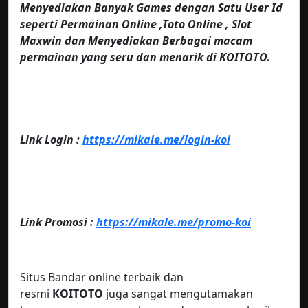
Menyediakan Banyak Games dengan Satu User Id
seperti Permainan Online ,Toto Online , Slot
Maxwin dan Menyediakan Berbagai macam
permainan yang seru dan menarik di KOITOTO.
Link Login :
https://mikale.me/login-koi
Link Promosi :
https://mikale.me/promo-koi
Situs Bandar online terbaik dan
resmi
KOITOTO
juga sangat mengutamakan