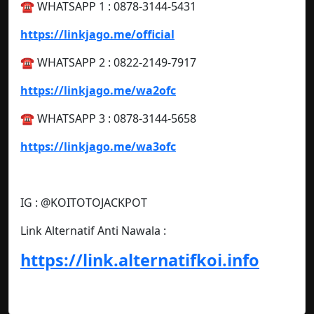
☎️ WHATSAPP 1 : 0878-3144-5431
https://linkjago.me/official
☎️ WHATSAPP 2 : 0822-2149-7917
https://linkjago.me/wa2ofc
☎️ WHATSAPP 3 : 0878-3144-5658
https://linkjago.me/wa3ofc
IG : @KOITOTOJACKPOT
Link Alternatif Anti Nawala :
https://link.alternatifkoi.info