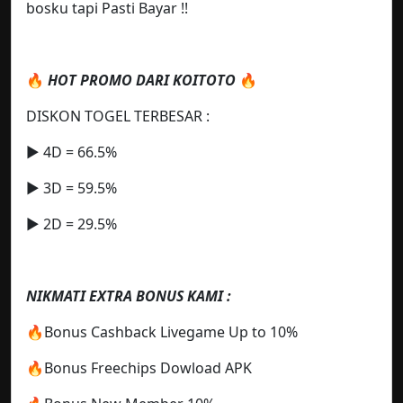
bosku tapi Pasti Bayar !!
🔥
HOT PROMO DARI KOITOTO
🔥
DISKON TOGEL TERBESAR :
▶️ 4D = 66.5%
▶️ 3D = 59.5%
▶️ 2D = 29.5%
NIKMATI EXTRA BONUS KAMI :
🔥Bonus Cashback Livegame Up to 10%
🔥Bonus Freechips Dowload APK