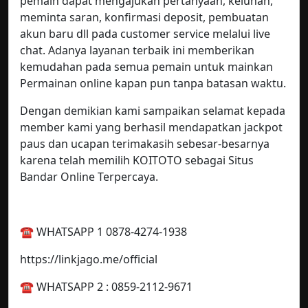
pemain dapat mengajukan pertanyaan, keluhan,
meminta saran, konfirmasi deposit, pembuatan
akun baru dll pada customer service melalui live
chat. Adanya layanan terbaik ini memberikan
kemudahan pada semua pemain untuk mainkan
Permainan online kapan pun tanpa batasan waktu.
Dengan demikian kami sampaikan selamat kepada
member kami yang berhasil mendapatkan jackpot
paus dan ucapan terimakasih sebesar-besarnya
karena telah memilih KOITOTO sebagai Situs
Bandar Online Terpercaya.
☎️ WHATSAPP 1 0878-4274-1938
https://linkjago.me/official
☎️ WHATSAPP 2 : 0859-2112-9671