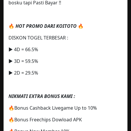
bosku tapi Pasti Bayar !!
🔥
HOT PROMO DARI KOITOTO
🔥
DISKON TOGEL TERBESAR :
▶️ 4D = 66.5%
▶️ 3D = 59.5%
▶️ 2D = 29.5%
NIKMATI EXTRA BONUS KAMI :
🔥Bonus Cashback Livegame Up to 10%
🔥Bonus Freechips Dowload APK