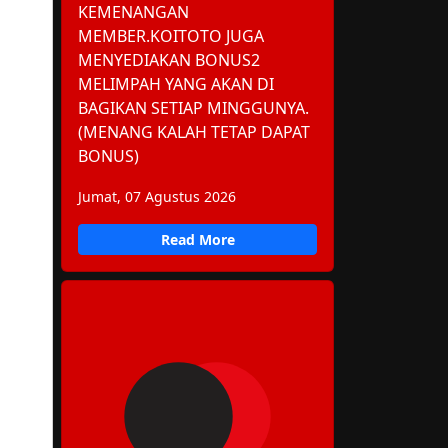
KEMENANGAN
MEMBER.KOITOTO JUGA
MENYEDIAKAN BONUS2
MELIMPAH YANG AKAN DI
BAGIKAN SETIAP MINGGUNYA.
(MENANG KALAH TETAP DAPAT
BONUS)
Jumat, 07 Agustus 2026
Read More