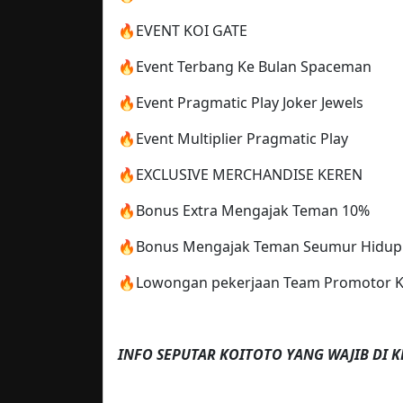
🔥EVENT KOI GATE
🔥Event Terbang Ke Bulan Spaceman
🔥Event Pragmatic Play Joker Jewels
🔥Event Multiplier Pragmatic Play
🔥EXCLUSIVE MERCHANDISE KEREN
🔥Bonus Extra Mengajak Teman 10%
🔥Bonus Mengajak Teman Seumur Hidup
🔥Lowongan pekerjaan Team Promotor 
INFO SEPUTAR KOITOTO YANG WAJIB DI K