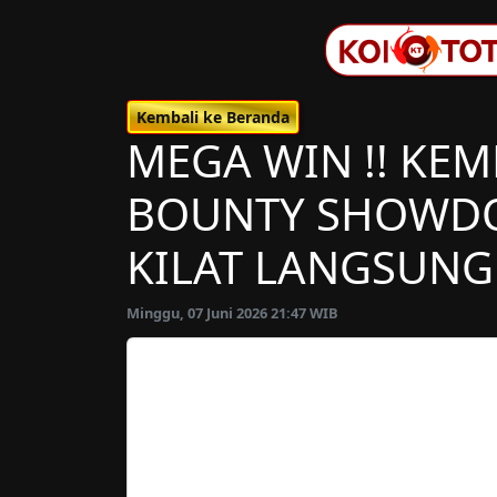
Kembali ke Beranda
MEGA WIN !! KE
BOUNTY SHOWDOW
KILAT LANGSUNG 
Minggu, 07 Juni 2026 21:47 WIB