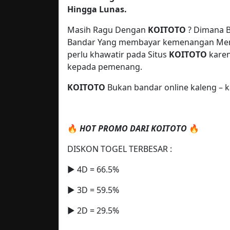
Hingga Lunas.
Masih Ragu Dengan
KOITOTO
? Dimana B
Bandar Yang membayar kemenangan Membe
perlu khawatir pada Situs
KOITOTO
karen
kepada pemenang.
KOITOTO
Bukan bandar online kaleng – ka
🔥
HOT PROMO DARI KOITOTO
🔥
DISKON TOGEL TERBESAR :
▶️ 4D = 66.5%
▶️ 3D = 59.5%
▶️ 2D = 29.5%