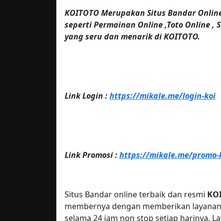
KOITOTO Merupakan Situs Bandar Onlin
seperti Permainan Online ,Toto Online
yang seru dan menarik di KOITOTO.
Link Login :
https://mikale.me/login-koi
Link Promosi :
https://mikale.me/promo-
Situs Bandar online terbaik dan resmi
KO
membernya dengan memberikan layanan t
selama 24 jam non stop setiap harinya. L