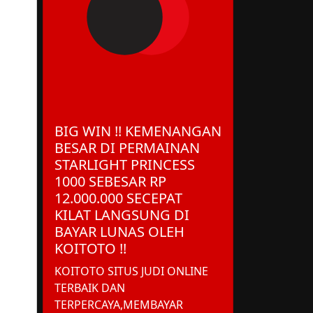
BIG WIN !! KEMENANGAN
BESAR DI PERMAINAN
STARLIGHT PRINCESS
1000 SEBESAR RP
12.000.000 SECEPAT
KILAT LANGSUNG DI
BAYAR LUNAS OLEH
KOITOTO !!
KOITOTO SITUS JUDI ONLINE
TERBAIK DAN
TERPERCAYA,MEMBAYAR