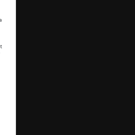
a
t
r