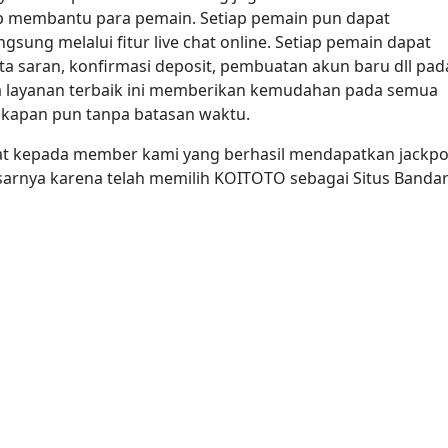
p membantu para pemain. Setiap pemain pun dapat
sung melalui fitur live chat online. Setiap pemain dapat
 saran, konfirmasi deposit, pembuatan akun baru dll pad
nya layanan terbaik ini memberikan kemudahan pada semua
kapan pun tanpa batasan waktu.
t kepada member kami yang berhasil mendapatkan jackpo
sarnya karena telah memilih KOITOTO sebagai Situs Banda