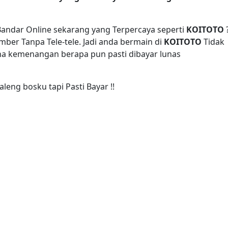
andar Online sekarang yang Terpercaya seperti
KOITOTO
r Tanpa Tele-tele. Jadi anda bermain di
KOITOTO
Tidak
a kemenangan berapa pun pasti dibayar lunas
leng bosku tapi Pasti Bayar !!