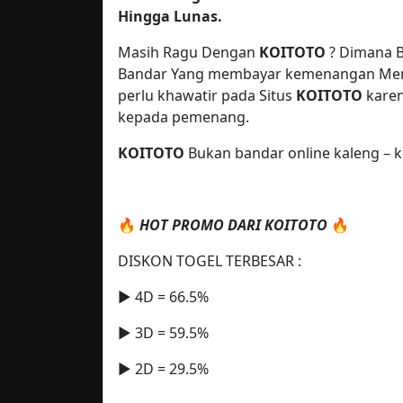
Hingga Lunas.
Masih Ragu Dengan
KOITOTO
? Dimana B
Bandar Yang membayar kemenangan Membe
perlu khawatir pada Situs
KOITOTO
karen
kepada pemenang.
KOITOTO
Bukan bandar online kaleng – ka
🔥
HOT PROMO DARI KOITOTO
🔥
DISKON TOGEL TERBESAR :
▶️ 4D = 66.5%
▶️ 3D = 59.5%
▶️ 2D = 29.5%