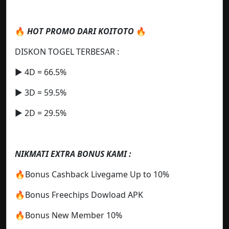
🔥
HOT PROMO DARI KOITOTO
🔥
DISKON TOGEL TERBESAR :
▶️ 4D = 66.5%
▶️ 3D = 59.5%
▶️ 2D = 29.5%
NIKMATI EXTRA BONUS KAMI :
🔥Bonus Cashback Livegame Up to 10%
🔥Bonus Freechips Dowload APK
🔥Bonus New Member 10%