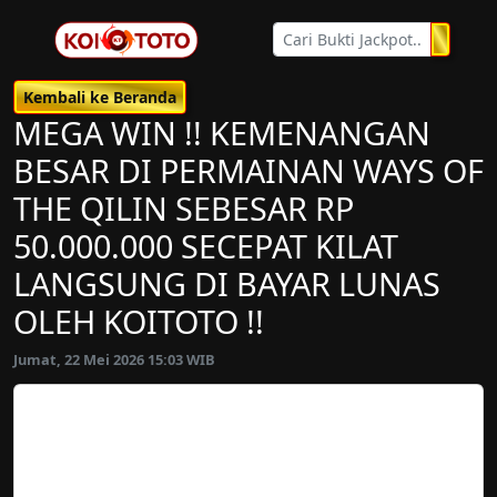
Kembali ke Beranda
MEGA WIN !! KEMENANGAN
BESAR DI PERMAINAN WAYS OF
THE QILIN SEBESAR RP
50.000.000 SECEPAT KILAT
LANGSUNG DI BAYAR LUNAS
OLEH KOITOTO !!
Jumat, 22 Mei 2026 15:03 WIB