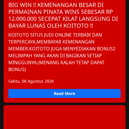
BIG WIN !! KEMENANGAN BESAR DI
PERMAINAN PINATA WINS SEBESAR RP
12.000.000 SECEPAT KILAT LANGSUNG DI
BAYAR LUNAS OLEH KOITOTO !!
KOITOTO SITUS JUDI ONLINE TERBAIK DAN
TERPERCAYA,MEMBAYAR KEMENANGAN
MEMBER.KOITOTO JUGA MENYEDIAKAN BONUS2
MELIMPAH YANG AKAN DI BAGIKAN SETIAP
MINGGUNYA.(MENANG KALAH TETAP DAPAT
BONUS)
Sabtu, 08 Agustus 2026
Read More