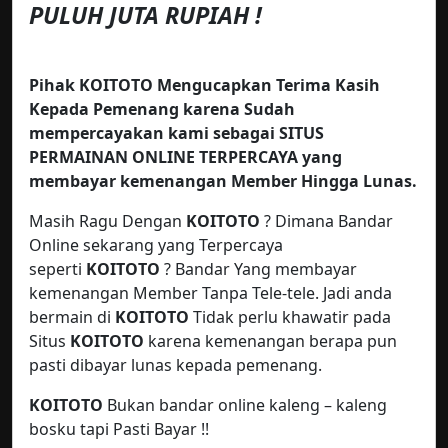
PULUH JUTA RUPIAH !
Pihak KOITOTO Mengucapkan Terima Kasih
Kepada Pemenang karena Sudah
mempercayakan kami sebagai SITUS
PERMAINAN ONLINE TERPERCAYA yang
membayar kemenangan Member Hingga Lunas.
Masih Ragu Dengan
KOITOTO
? Dimana Bandar
Online sekarang yang Terpercaya
seperti
KOITOTO
? Bandar Yang membayar
kemenangan Member Tanpa Tele-tele. Jadi anda
bermain di
KOITOTO
Tidak perlu khawatir pada
Situs
KOITOTO
karena kemenangan berapa pun
pasti dibayar lunas kepada pemenang.
KOITOTO
Bukan bandar online kaleng – kaleng
bosku tapi Pasti Bayar !!