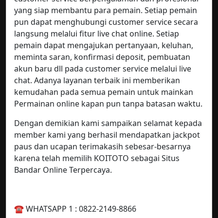
yang siap membantu para pemain. Setiap pemain
pun dapat menghubungi customer service secara
langsung melalui fitur live chat online. Setiap
pemain dapat mengajukan pertanyaan, keluhan,
meminta saran, konfirmasi deposit, pembuatan
akun baru dll pada customer service melalui live
chat. Adanya layanan terbaik ini memberikan
kemudahan pada semua pemain untuk mainkan
Permainan online kapan pun tanpa batasan waktu.
Dengan demikian kami sampaikan selamat kepada
member kami yang berhasil mendapatkan jackpot
paus dan ucapan terimakasih sebesar-besarnya
karena telah memilih KOITOTO sebagai Situs
Bandar Online Terpercaya.
☎️ WHATSAPP 1 : 0822-2149-8866