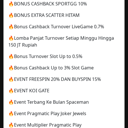
🔥BONUS CASHBACK SPORTGG 10%
🔥BONUS EXTRA SCATTER HITAM
🔥Bonus Cashback Turnover LiveGame 0.7%
🔥Lomba Panjat Turnover Setiap Minggu Hingga
150 JT Rupiah
🔥Bonus Turnover Slot Up to 0.5%
🔥Bonus Cashback Up to 3% Slot Game
🔥EVENT FREESPIN 20% DAN BUYSPIN 15%
🔥EVENT KOI GATE
🔥Event Terbang Ke Bulan Spaceman
🔥Event Pragmatic Play Joker Jewels
🔥Event Multiplier Pragmatic Play