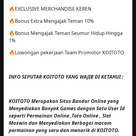
🔥EXCLUSIVE MERCHANDISE KEREN
🔥Bonus Extra Mengajak Teman 10%
🔥Bonus Mengajak Teman Seumur Hidup Hingga
1%
🔥Lowongan pekerjaan Team Promotor KOITOTO
INFO SEPUTAR KOITOTO YANG WAJIB DI KETAHUI :
KOITOTO Merupakan Situs Bandar Online yang
Menyediakan Banyak Games dengan Satu User Id
seperti Permainan Online ,Toto Online , Slot
Maxwin dan Menyediakan Berbagai macam
permainan yang seru dan menarik di KOITOTO.