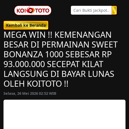
Kembali ke Beranda
MEGA WIN !! KEMENANGAN
BESAR DI PERMAINAN SWEET
BONANZA 1000 SEBESAR RP
93.000.000 SECEPAT KILAT
LANGSUNG DI BAYAR LUNAS
OLEH KOITOTO !!
Selasa, 26 Mei 2026 02:52 WIB