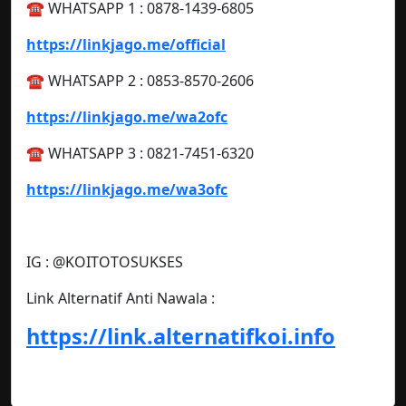
☎️ WHATSAPP 1 : 0878-1439-6805
https://linkjago.me/official
☎️ WHATSAPP 2 : 0853-8570-2606
https://linkjago.me/wa2ofc
☎️ WHATSAPP 3 : 0821-7451-6320
https://linkjago.me/wa3ofc
IG : @KOITOTOSUKSES
Link Alternatif Anti Nawala :
https://link.alternatifkoi.info