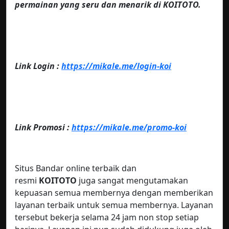
permainan yang seru dan menarik di KOITOTO.
Link Login :
https://mikale.me/login-koi
Link Promosi :
https://mikale.me/promo-koi
Situs Bandar online terbaik dan
resmi
KOITOTO
juga sangat mengutamakan
kepuasan semua membernya dengan memberikan
layanan terbaik untuk semua membernya. Layanan
tersebut bekerja selama 24 jam non stop setiap