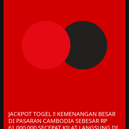
JACKPOT TOGEL !! KEMENANGAN BESAR
DI PASARAN CAMBODIA SEBESAR RP
61.000.000 SECEPAT KILAT LANGSUNG DI