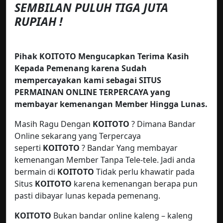
SEMBILAN PULUH TIGA JUTA
RUPIAH !
Pihak KOITOTO Mengucapkan Terima Kasih
Kepada Pemenang karena Sudah
mempercayakan kami sebagai SITUS
PERMAINAN ONLINE TERPERCAYA yang
membayar kemenangan Member Hingga Lunas.
Masih Ragu Dengan
KOITOTO
? Dimana Bandar
Online sekarang yang Terpercaya
seperti
KOITOTO
? Bandar Yang membayar
kemenangan Member Tanpa Tele-tele. Jadi anda
bermain di
KOITOTO
Tidak perlu khawatir pada
Situs
KOITOTO
karena kemenangan berapa pun
pasti dibayar lunas kepada pemenang.
KOITOTO
Bukan bandar online kaleng – kaleng