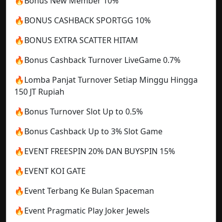
🔥Bonus New Member 10%
🔥BONUS CASHBACK SPORTGG 10%
🔥BONUS EXTRA SCATTER HITAM
🔥Bonus Cashback Turnover LiveGame 0.7%
🔥Lomba Panjat Turnover Setiap Minggu Hingga
150 JT Rupiah
🔥Bonus Turnover Slot Up to 0.5%
🔥Bonus Cashback Up to 3% Slot Game
🔥EVENT FREESPIN 20% DAN BUYSPIN 15%
🔥EVENT KOI GATE
🔥Event Terbang Ke Bulan Spaceman
🔥Event Pragmatic Play Joker Jewels