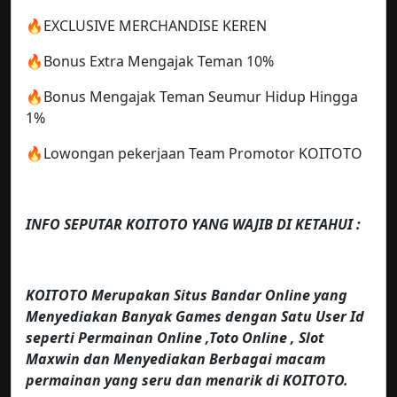
🔥EXCLUSIVE MERCHANDISE KEREN
🔥Bonus Extra Mengajak Teman 10%
🔥Bonus Mengajak Teman Seumur Hidup Hingga
1%
🔥Lowongan pekerjaan Team Promotor KOITOTO
INFO SEPUTAR KOITOTO YANG WAJIB DI KETAHUI :
KOITOTO Merupakan Situs Bandar Online yang
Menyediakan Banyak Games dengan Satu User Id
seperti Permainan Online ,Toto Online , Slot
Maxwin dan Menyediakan Berbagai macam
permainan yang seru dan menarik di KOITOTO.