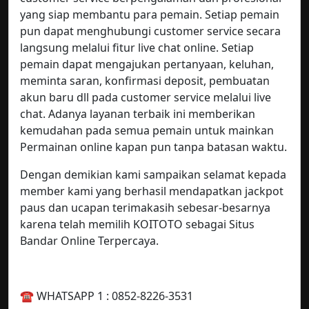
yang siap membantu para pemain. Setiap pemain
pun dapat menghubungi customer service secara
langsung melalui fitur live chat online. Setiap
pemain dapat mengajukan pertanyaan, keluhan,
meminta saran, konfirmasi deposit, pembuatan
akun baru dll pada customer service melalui live
chat. Adanya layanan terbaik ini memberikan
kemudahan pada semua pemain untuk mainkan
Permainan online kapan pun tanpa batasan waktu.
Dengan demikian kami sampaikan selamat kepada
member kami yang berhasil mendapatkan jackpot
paus dan ucapan terimakasih sebesar-besarnya
karena telah memilih KOITOTO sebagai Situs
Bandar Online Terpercaya.
☎️ WHATSAPP 1 : 0852-8226-3531