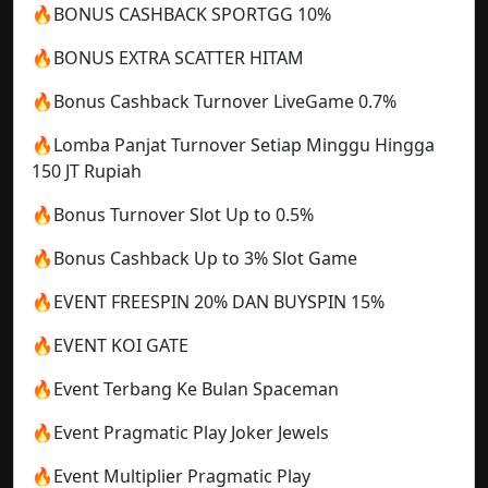
🔥BONUS CASHBACK SPORTGG 10%
🔥BONUS EXTRA SCATTER HITAM
🔥Bonus Cashback Turnover LiveGame 0.7%
🔥Lomba Panjat Turnover Setiap Minggu Hingga
150 JT Rupiah
🔥Bonus Turnover Slot Up to 0.5%
🔥Bonus Cashback Up to 3% Slot Game
🔥EVENT FREESPIN 20% DAN BUYSPIN 15%
🔥EVENT KOI GATE
🔥Event Terbang Ke Bulan Spaceman
🔥Event Pragmatic Play Joker Jewels
🔥Event Multiplier Pragmatic Play