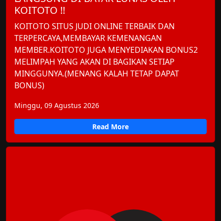
KOITOTO !!
KOITOTO SITUS JUDI ONLINE TERBAIK DAN
TERPERCAYA,MEMBAYAR KEMENANGAN
MEMBER.KOITOTO JUGA MENYEDIAKAN BONUS2
MELIMPAH YANG AKAN DI BAGIKAN SETIAP
MINGGUNYA.(MENANG KALAH TETAP DAPAT
BONUS)
Minggu, 09 Agustus 2026
Read More