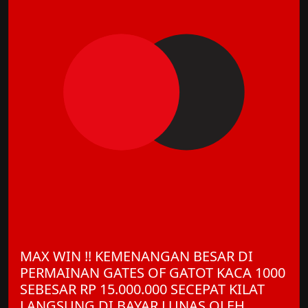
MAX WIN !! KEMENANGAN BESAR DI
PERMAINAN GATES OF GATOT KACA 1000
SEBESAR RP 15.000.000 SECEPAT KILAT
LANGSUNG DI BAYAR LUNAS OLEH