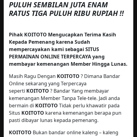
PULUH SEMBILAN JUTA ENAM
RATUS TIGA PULUH RIBU RUPIAH !!
Pihak KOITOTO Mengucapkan Terima Kasih
Kepada Pemenang karena Sudah
mempercayakan kami sebagai SITUS
PERMAINAN ONLINE TERPERCAYA yang
membayar kemenangan Member Hingga Lunas.
Masih Ragu Dengan
KOITOTO
? Dimana Bandar
Online sekarang yang Terpercaya
seperti
KOITOTO
? Bandar Yang membayar
kemenangan Member Tanpa Tele-tele. Jadi anda
bermain di
KOITOTO
Tidak perlu khawatir pada
Situs
KOITOTO
karena kemenangan berapa pun
pasti dibayar lunas kepada pemenang.
KOITOTO
Bukan bandar online kaleng – kaleng