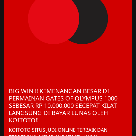
BIG WIN !! KEMENANGAN BESAR DI
PERMAINAN GATES OF OLYMPUS 1000
SEBESAR RP 10.000.000 SECEPAT KILAT
LANGSUNG DI BAYAR LUNAS OLEH
KOITOTO!!
KOITOTO SITUS JUDI ONLINE TERBAIK DAN