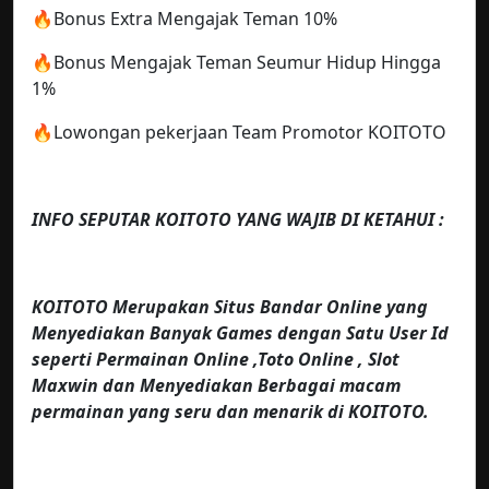
🔥Bonus Extra Mengajak Teman 10%
🔥Bonus Mengajak Teman Seumur Hidup Hingga
1%
🔥Lowongan pekerjaan Team Promotor KOITOTO
INFO SEPUTAR KOITOTO YANG WAJIB DI KETAHUI :
KOITOTO Merupakan Situs Bandar Online yang
Menyediakan Banyak Games dengan Satu User Id
seperti Permainan Online ,Toto Online , Slot
Maxwin dan Menyediakan Berbagai macam
permainan yang seru dan menarik di KOITOTO.