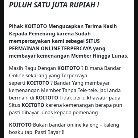
PULUH SATU JUTA RUPIAH !
Pihak KOITOTO Mengucapkan Terima Kasih
Kepada Pemenang karena Sudah
mempercayakan kami sebagai SITUS
PERMAINAN ONLINE TERPERCAYA yang
membayar kemenangan Member Hingga Lunas.
Masih Ragu Dengan
KOITOTO
? Dimana Bandar
Online sekarang yang Terpercaya
seperti
KOITOTO
? Bandar Yang membayar
kemenangan Member Tanpa Tele-tele. Jadi anda
bermain di
KOITOTO
Tidak perlu khawatir pada
Situs
KOITOTO
karena kemenangan berapa pun
pasti dibayar lunas kepada pemenang.
KOITOTO
Bukan bandar online kaleng – kaleng
bosku tapi Pasti Bayar !!