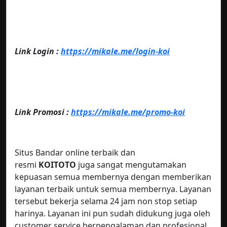
Link Login :
https://mikale.me/login-koi
Link Promosi :
https://mikale.me/promo-koi
Situs Bandar online terbaik dan
resmi
KOITOTO
juga sangat mengutamakan
kepuasan semua membernya dengan memberikan
layanan terbaik untuk semua membernya. Layanan
tersebut bekerja selama 24 jam non stop setiap
harinya. Layanan ini pun sudah didukung juga oleh
customer service berpengalaman dan profesional