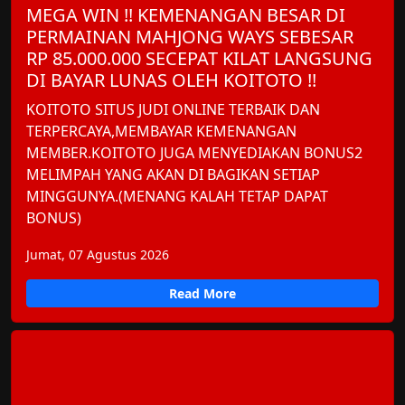
MEGA WIN !! KEMENANGAN BESAR DI
PERMAINAN MAHJONG WAYS SEBESAR
RP 85.000.000 SECEPAT KILAT LANGSUNG
DI BAYAR LUNAS OLEH KOITOTO !!
KOITOTO SITUS JUDI ONLINE TERBAIK DAN
TERPERCAYA,MEMBAYAR KEMENANGAN
MEMBER.KOITOTO JUGA MENYEDIAKAN BONUS2
MELIMPAH YANG AKAN DI BAGIKAN SETIAP
MINGGUNYA.(MENANG KALAH TETAP DAPAT
BONUS)
Jumat, 07 Agustus 2026
Read More