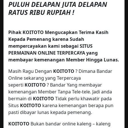
PULUH DELAPAN JUTA DELAPAN
RATUS RIBU RUPIAH !
Pihak KOITOTO Mengucapkan Terima Kasih
Kepada Pemenang karena Sudah
mempercayakan kami sebagai SITUS
PERMAINAN ONLINE TERPERCAYA yang
membayar kemenangan Member Hingga Lunas.
Masih Ragu Dengan
KOITOTO
? Dimana Bandar
Online sekarang yang Terpercaya
seperti
KOITOTO
? Bandar Yang membayar
kemenangan Member Tanpa Tele-tele. Jadi anda
bermain di
KOITOTO
Tidak perlu khawatir pada
Situs
KOITOTO
karena kemenangan berapa pun
pasti dibayar lunas kepada pemenang.
KOITOTO
Bukan bandar online kaleng – kaleng