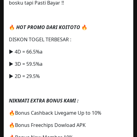
bosku tapi Pasti Bayar !!
🔥
HOT PROMO DARI KOITOTO
🔥
DISKON TOGEL TERBESAR :
▶️ 4D = 66.5%a
▶️ 3D = 59.5%a
▶️ 2D = 29.5%
NIKMATI EXTRA BONUS KAMI :
🔥Bonus Cashback Livegame Up to 10%
🔥Bonus Freechips Dowload APK