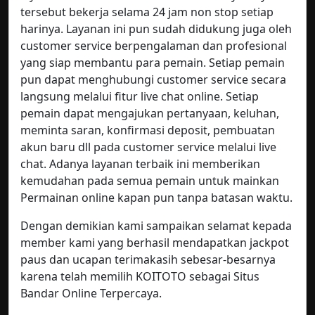
tersebut bekerja selama 24 jam non stop setiap
harinya. Layanan ini pun sudah didukung juga oleh
customer service berpengalaman dan profesional
yang siap membantu para pemain. Setiap pemain
pun dapat menghubungi customer service secara
langsung melalui fitur live chat online. Setiap
pemain dapat mengajukan pertanyaan, keluhan,
meminta saran, konfirmasi deposit, pembuatan
akun baru dll pada customer service melalui live
chat. Adanya layanan terbaik ini memberikan
kemudahan pada semua pemain untuk mainkan
Permainan online kapan pun tanpa batasan waktu.
Dengan demikian kami sampaikan selamat kepada
member kami yang berhasil mendapatkan jackpot
paus dan ucapan terimakasih sebesar-besarnya
karena telah memilih KOITOTO sebagai Situs
Bandar Online Terpercaya.