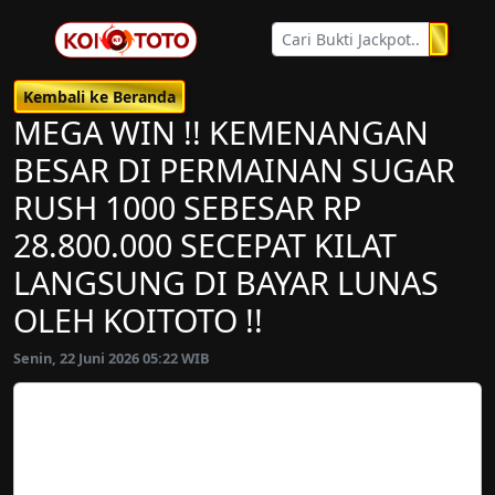
Kembali ke Beranda
MEGA WIN !! KEMENANGAN
BESAR DI PERMAINAN SUGAR
RUSH 1000 SEBESAR RP
28.800.000 SECEPAT KILAT
LANGSUNG DI BAYAR LUNAS
OLEH KOITOTO !!
Senin, 22 Juni 2026 05:22 WIB