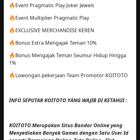
🔥Event Pragmatic Play Joker Jewels
🔥Event Multiplier Pragmatic Play
🔥EXCLUSIVE MERCHANDISE KEREN
🔥Bonus Extra Mengajak Teman 10%
🔥Bonus Mengajak Teman Seumur Hidup Hingga
1%
🔥Lowongan pekerjaan Team Promotor KOITOTO
INFO SEPUTAR KOITOTO YANG WAJIB DI KETAHUI :
KOITOTO Merupakan Situs Bandar Online yang
Menyediakan Banyak Games dengan Satu User Id