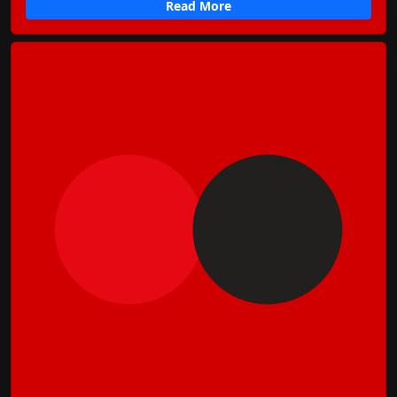
Read More