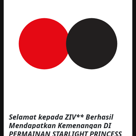
Selamat kepada ZIV** Berhasil
Mendapatkan Kemenangan DI
PERMAINAN STARLIGHT PRINCESS