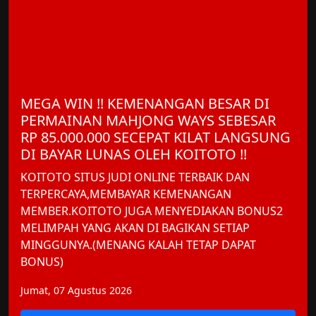
MEGA WIN !! KEMENANGAN BESAR DI
PERMAINAN MAHJONG WAYS SEBESAR
RP 85.000.000 SECEPAT KILAT LANGSUNG
DI BAYAR LUNAS OLEH KOITOTO !!
KOITOTO SITUS JUDI ONLINE TERBAIK DAN
TERPERCAYA,MEMBAYAR KEMENANGAN
MEMBER.KOITOTO JUGA MENYEDIAKAN BONUS2
MELIMPAH YANG AKAN DI BAGIKAN SETIAP
MINGGUNYA.(MENANG KALAH TETAP DAPAT
BONUS)
Jumat, 07 Agustus 2026