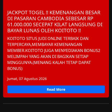
JACKPOT TOGEL !! KEMENANGAN BESAR
DI PASARAN CAMBODIA SEBESAR RP
61.000.000 SECEPAT KILAT LANGSUNG DI
BAYAR LUNAS OLEH KOITOTO !!
KOITOTO SITUS JUDI ONLINE TERBAIK DAN
TERPERCAYA,MEMBAYAR KEMENANGAN
MEMBER.KOITOTO JUGA MENYEDIAKAN BONUS2
MELIMPAH YANG AKAN DI BAGIKAN SETIAP
MINGGUNYA.(MENANG KALAH TETAP DAPAT
BONUS)
Jumat, 07 Agustus 2026
Read More