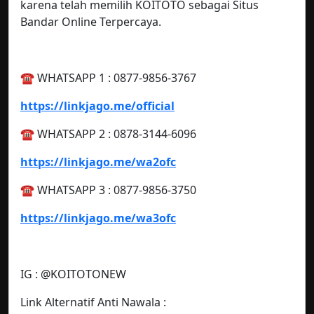
karena telah memilih KOITOTO sebagai Situs
Bandar Online Terpercaya.
☎️ WHATSAPP 1 : 0877-9856-3767
https://linkjago.me/official
☎️ WHATSAPP 2 : 0878-3144-6096
https://linkjago.me/wa2ofc
☎️ WHATSAPP 3 : 0877-9856-3750
https://linkjago.me/wa3ofc
IG : @KOITOTONEW
Link Alternatif Anti Nawala :