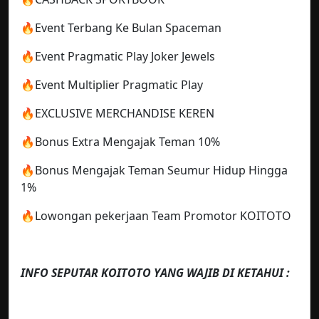
🔥Event Terbang Ke Bulan Spaceman
🔥Event Pragmatic Play Joker Jewels
🔥Event Multiplier Pragmatic Play
🔥EXCLUSIVE MERCHANDISE KEREN
🔥Bonus Extra Mengajak Teman 10%
🔥Bonus Mengajak Teman Seumur Hidup Hingga
1%
🔥Lowongan pekerjaan Team Promotor KOITOTO
INFO SEPUTAR KOITOTO YANG WAJIB DI KETAHUI :