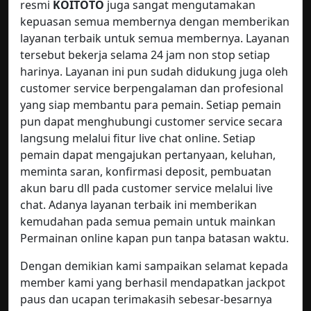
resmi
KOITOTO
juga sangat mengutamakan
kepuasan semua membernya dengan memberikan
layanan terbaik untuk semua membernya. Layanan
tersebut bekerja selama 24 jam non stop setiap
harinya. Layanan ini pun sudah didukung juga oleh
customer service berpengalaman dan profesional
yang siap membantu para pemain. Setiap pemain
pun dapat menghubungi customer service secara
langsung melalui fitur live chat online. Setiap
pemain dapat mengajukan pertanyaan, keluhan,
meminta saran, konfirmasi deposit, pembuatan
akun baru dll pada customer service melalui live
chat. Adanya layanan terbaik ini memberikan
kemudahan pada semua pemain untuk mainkan
Permainan online kapan pun tanpa batasan waktu.
Dengan demikian kami sampaikan selamat kepada
member kami yang berhasil mendapatkan jackpot
paus dan ucapan terimakasih sebesar-besarnya