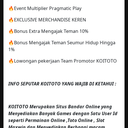
🔥Event Multiplier Pragmatic Play
🔥EXCLUSIVE MERCHANDISE KEREN
🔥Bonus Extra Mengajak Teman 10%
🔥Bonus Mengajak Teman Seumur Hidup Hingga
1%
🔥Lowongan pekerjaan Team Promotor KOITOTO
INFO SEPUTAR KOITOTO YANG WAJIB DI KETAHUI :
KOITOTO Merupakan Situs Bandar Online yang
Menyediakan Banyak Games dengan Satu User Id
seperti Permainan Online ,Toto Online , Slot
Maxwin dan Menyediakan Berbagai macam