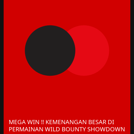
MEGA WIN !! KEMENANGAN BESAR DI
PERMAINAN WILD BOUNTY SHOWDOWN