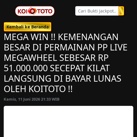
Kembali ke Beranda
MEGA WIN !! KEMENANGAN
BESAR DI PERMAINAN PP LIVE
MEGAWHEEL SEBESAR RP
51.000.000 SECEPAT KILAT
LANGSUNG DI BAYAR LUNAS
OLEH KOITOTO !!
Kamis, 11 Juni 2026 21:33 WIB