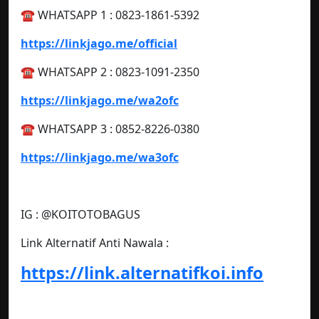
☎️ WHATSAPP 1 : 0823-1861-5392
https://linkjago.me/official
☎️ WHATSAPP 2 : 0823-1091-2350
https://linkjago.me/wa2ofc
☎️ WHATSAPP 3 : 0852-8226-0380
https://linkjago.me/wa3ofc
IG : @KOITOTOBAGUS
Link Alternatif Anti Nawala :
https://link.alternatifkoi.info