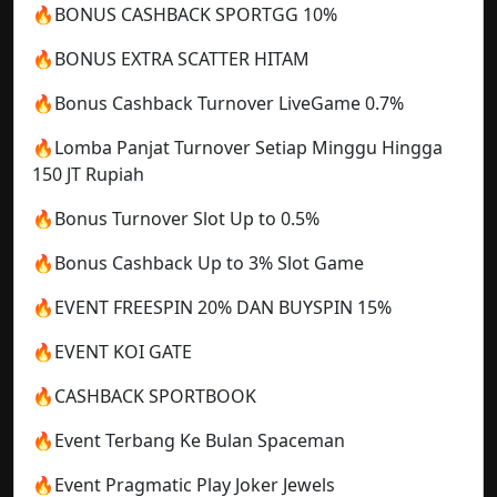
🔥BONUS CASHBACK SPORTGG 10%
🔥BONUS EXTRA SCATTER HITAM
🔥Bonus Cashback Turnover LiveGame 0.7%
🔥Lomba Panjat Turnover Setiap Minggu Hingga
150 JT Rupiah
🔥Bonus Turnover Slot Up to 0.5%
🔥Bonus Cashback Up to 3% Slot Game
🔥EVENT FREESPIN 20% DAN BUYSPIN 15%
🔥EVENT KOI GATE
🔥
CASHBACK SPORTBOOK
🔥Event Terbang Ke Bulan Spaceman
🔥Event Pragmatic Play Joker Jewels