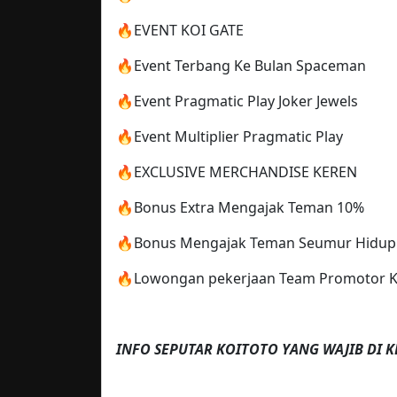
🔥EVENT KOI GATE
🔥Event Terbang Ke Bulan Spaceman
🔥Event Pragmatic Play Joker Jewels
🔥Event Multiplier Pragmatic Play
🔥EXCLUSIVE MERCHANDISE KEREN
🔥Bonus Extra Mengajak Teman 10%
🔥Bonus Mengajak Teman Seumur Hidup
🔥Lowongan pekerjaan Team Promotor 
INFO SEPUTAR KOITOTO YANG WAJIB DI K