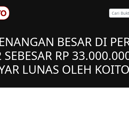
MENANGAN BESAR DI P
SEBESAR RP 33.000.000
AR LUNAS OLEH KOITOT