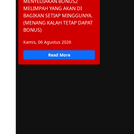
MENYEDIAKAN BONUS2
MELIMPAH YANG AKAN DI
BAGIKAN SETIAP MINGGUNYA.
(MENANG KALAH TETAP DAPAT
BONUS)
Kamis, 06 Agustus 2026
Read More