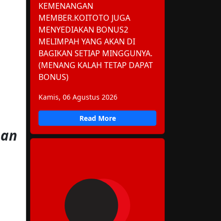
KEMENANGAN
MEMBER.KOITOTO JUGA
MENYEDIAKAN BONUS2
MELIMPAH YANG AKAN DI
BAGIKAN SETIAP MINGGUNYA.
(MENANG KALAH TETAP DAPAT
BONUS)
Kamis, 06 Agustus 2026
Read More
gan