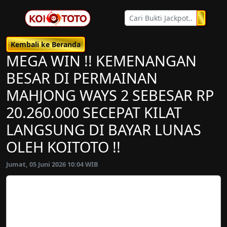
Kembali ke Beranda
MEGA WIN !! KEMENANGAN
BESAR DI PERMAINAN
MAHJONG WAYS 2 SEBESAR RP
20.260.000 SECEPAT KILAT
LANGSUNG DI BAYAR LUNAS
OLEH KOITOTO !!
Jumat, 05 Juni 2026 10:04 WIB