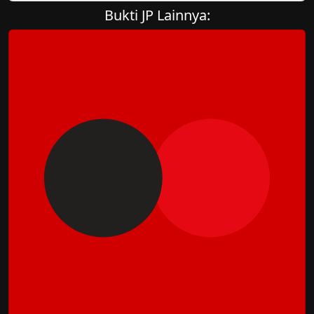
Bukti JP Lainnya: