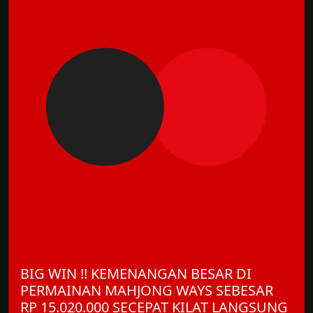
BIG WIN !! KEMENANGAN BESAR DI
PERMAINAN MAHJONG WAYS SEBESAR
RP 15.020.000 SECEPAT KILAT LANGSUNG