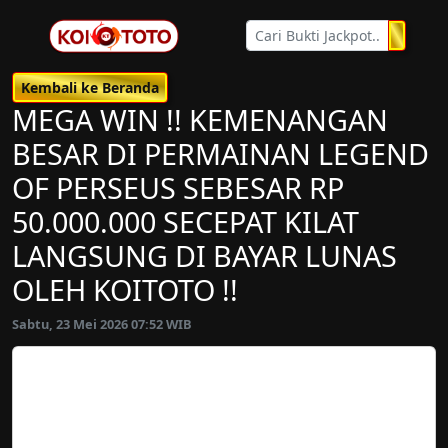
Kembali ke Beranda
MEGA WIN !! KEMENANGAN
BESAR DI PERMAINAN LEGEND
OF PERSEUS SEBESAR RP
50.000.000 SECEPAT KILAT
LANGSUNG DI BAYAR LUNAS
OLEH KOITOTO !!
Sabtu, 23 Mei 2026 07:52 WIB