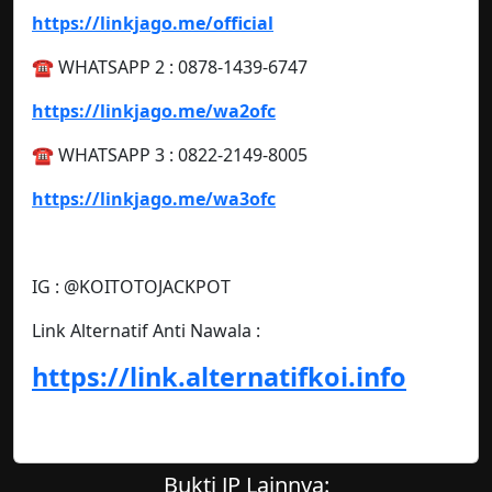
https://linkjago.me/official
☎️ WHATSAPP 2 : 0878-1439-6747
https://linkjago.me/wa2ofc
☎️ WHATSAPP 3 : 0822-2149-8005
https://linkjago.me/wa3ofc
IG : @KOITOTOJACKPOT
Link Alternatif Anti Nawala :
https://link.alternatifkoi.info
Bukti JP Lainnya: