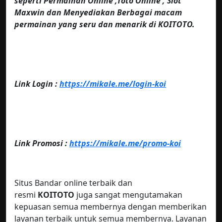
seperti Permainan Online ,Toto Online , Slot
Maxwin dan Menyediakan Berbagai macam
permainan yang seru dan menarik di KOITOTO.
Link Login :
https://mikale.me/login-koi
Link Promosi :
https://mikale.me/promo-koi
Situs Bandar online terbaik dan
resmi
KOITOTO
juga sangat mengutamakan
kepuasan semua membernya dengan memberikan
layanan terbaik untuk semua membernya. Layanan