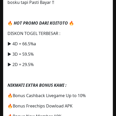
bosku tapi Pasti Bayar !!
🔥
HOT PROMO DARI KOITOTO
🔥
DISKON TOGEL TERBESAR :
▶️ 4D = 66.5%a
▶️ 3D = 59.5%
▶️ 2D = 29.5%
NIKMATI EXTRA BONUS KAMI :
🔥Bonus Cashback Livegame Up to 10%
🔥Bonus Freechips Dowload APK