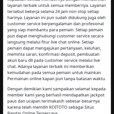
layanan terbaik untuk semua membernya. Layanan
tersebut bekerja selama 24 jam non stop setiap
harinya. Layanan ini pun sudah didukung juga oleh
customer service berpengalaman dan profesional
yang siap membantu para pemain. Setiap pemain
pun dapat menghubungi customer service secara
langsung melalui fitur live chat online. Setiap
pemain dapat mengajukan pertanyaan, keluhan,
meminta saran, konfirmasi deposit, pembuatan
akun baru dll pada customer service melalui live
chat. Adanya layanan terbaik ini memberikan
kemudahan pada semua pemain untuk mainkan
Permainan online kapan pun tanpa batasan waktu.
Dengan demikian kami sampaikan selamat kepada
member kami yang berhasil mendapatkan jackpot
paus dan ucapan terimakasih sebesar-besarnya
karena telah memilih KOITOTO sebagai Situs
Bandar Online Terpercaya.