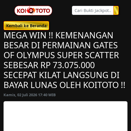
Kembali ke Beranda
MEGA WIN !! KEMENANGAN
BESAR DI PERMAINAN GATES
OF OLYMPUS SUPER SCATTER
SEBESAR RP 73.075.000
SECEPAT KILAT LANGSUNG DI
BAYAR LUNAS OLEH KOITOTO !!
Kamis, 02 Juli 2026 17:40 WIB