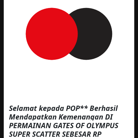
Selamat kepada POP** Berhasil
Mendapatkan Kemenangan DI
PERMAINAN GATES OF OLYMPUS
SUPER SCATTER SEBESAR RP