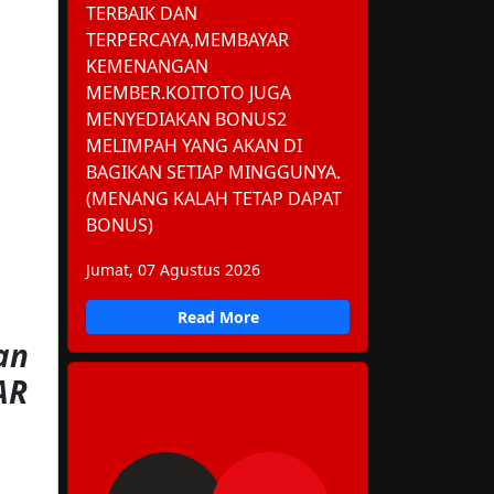
TERBAIK DAN
TERPERCAYA,MEMBAYAR
KEMENANGAN
MEMBER.KOITOTO JUGA
MENYEDIAKAN BONUS2
MELIMPAH YANG AKAN DI
BAGIKAN SETIAP MINGGUNYA.
(MENANG KALAH TETAP DAPAT
BONUS)
Jumat, 07 Agustus 2026
Read More
an
AR