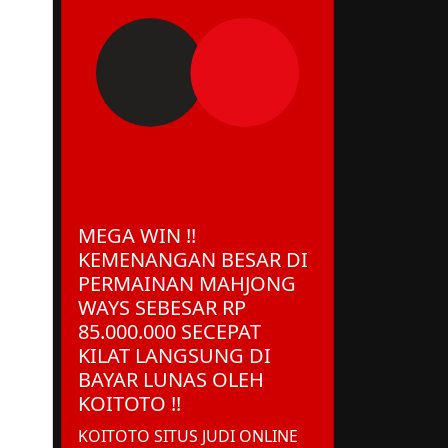
MEGA WIN !!
KEMENANGAN BESAR DI
PERMAINAN MAHJONG
WAYS SEBESAR RP
85.000.000 SECEPAT
KILAT LANGSUNG DI
BAYAR LUNAS OLEH
KOITOTO !!
KOITOTO SITUS JUDI ONLINE