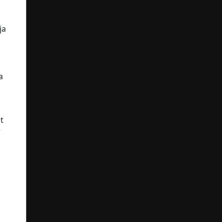
ja
a
t
r