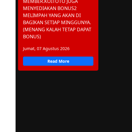
MEMBER.KOITOTO JUGA
MENYEDIAKAN BONUS2
MELIMPAH YANG AKAN DI
BAGIKAN SETIAP MINGGUNYA.
(MENANG KALAH TETAP DAPAT
BONUS)
Jumat, 07 Agustus 2026
Read More