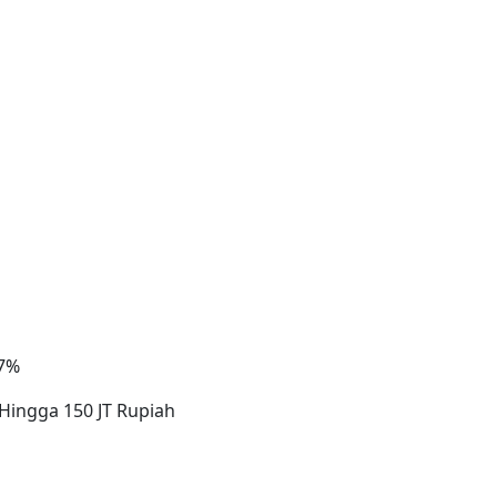
.7%
Hingga 150 JT Rupiah