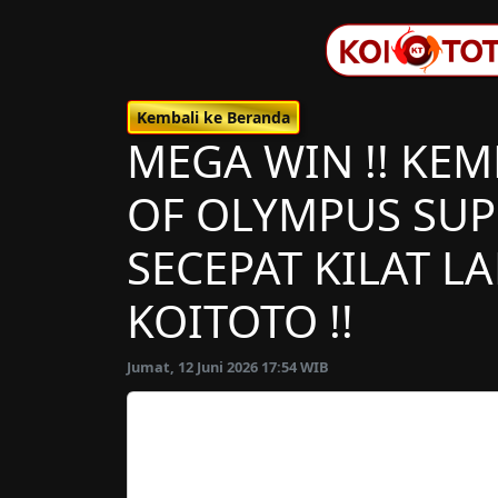
Kembali ke Beranda
MEGA WIN !! KE
OF OLYMPUS SUPE
SECEPAT KILAT 
KOITOTO !!
Jumat, 12 Juni 2026 17:54 WIB