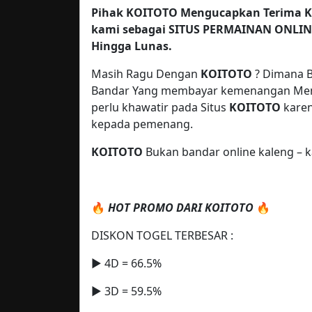
Pihak KOITOTO Mengucapkan Terima 
kami sebagai SITUS PERMAINAN ONLI
Hingga Lunas.
Masih Ragu Dengan
KOITOTO
? Dimana B
Bandar Yang membayar kemenangan Membe
perlu khawatir pada Situs
KOITOTO
karen
kepada pemenang.
KOITOTO
Bukan bandar online kaleng – ka
🔥
HOT PROMO DARI KOITOTO
🔥
DISKON TOGEL TERBESAR :
▶️ 4D = 66.5%
▶️ 3D = 59.5%