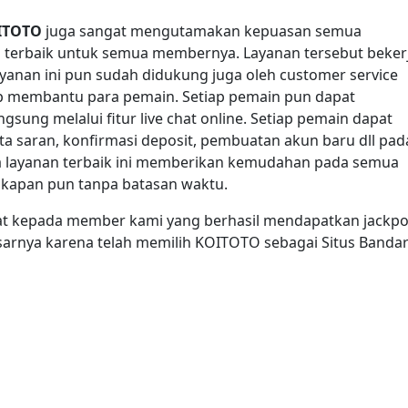
ITOTO
juga sangat mengutamakan kepuasan semua
erbaik untuk semua membernya. Layanan tersebut beker
ayanan ini pun sudah didukung juga oleh customer service
p membantu para pemain. Setiap pemain pun dapat
sung melalui fitur live chat online. Setiap pemain dapat
 saran, konfirmasi deposit, pembuatan akun baru dll pad
nya layanan terbaik ini memberikan kemudahan pada semua
kapan pun tanpa batasan waktu.
t kepada member kami yang berhasil mendapatkan jackpo
sarnya karena telah memilih KOITOTO sebagai Situs Banda