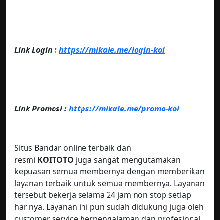
Link Login :
https://mikale.me/login-koi
Link Promosi :
https://mikale.me/promo-koi
Situs Bandar online terbaik dan
resmi
KOITOTO
juga sangat mengutamakan
kepuasan semua membernya dengan memberikan
layanan terbaik untuk semua membernya. Layanan
tersebut bekerja selama 24 jam non stop setiap
harinya. Layanan ini pun sudah didukung juga oleh
customer service berpengalaman dan profesional