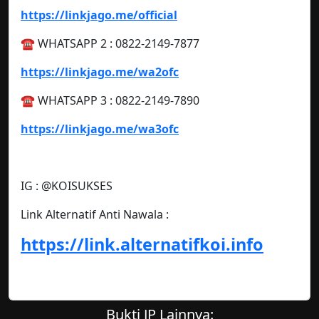
https://linkjago.me/official
☎️ WHATSAPP 2 : 0822-2149-7877
https://linkjago.me/wa2ofc
☎️ WHATSAPP 3 : 0822-2149-7890
https://linkjago.me/wa3ofc
IG : @KOISUKSES
Link Alternatif Anti Nawala :
https://link.alternatifkoi.info
Bukti JP Lainnya: