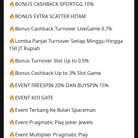
🔥BONUS CASHBACK SPORTGG 10%
🔥BONUS EXTRA SCATTER HITAM
🔥Bonus Cashback Turnover LiveGame 0.7%
🔥Lomba Panjat Turnover Setiap Minggu Hingga
150 JT Rupiah
🔥Bonus Turnover Slot Up to 0.5%
🔥Bonus Cashback Up to 3% Slot Game
🔥EVENT FREESPIN 20% DAN BUYSPIN 15%
🔥EVENT KOI GATE
🔥Event Terbang Ke Bulan Spaceman
🔥Event Pragmatic Play Joker Jewels
🔥Event Multiplier Pragmatic Play