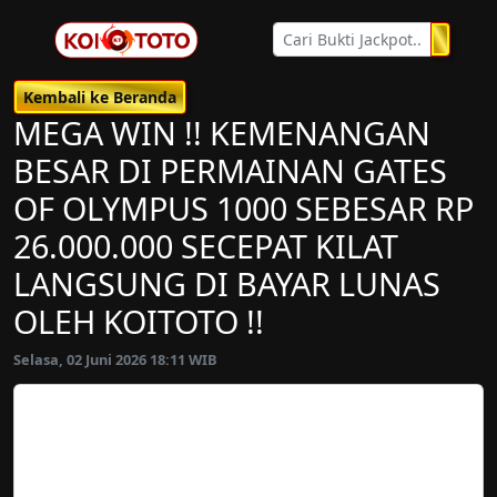
Kembali ke Beranda
MEGA WIN !! KEMENANGAN
BESAR DI PERMAINAN GATES
OF OLYMPUS 1000 SEBESAR RP
26.000.000 SECEPAT KILAT
LANGSUNG DI BAYAR LUNAS
OLEH KOITOTO !!
Selasa, 02 Juni 2026 18:11 WIB