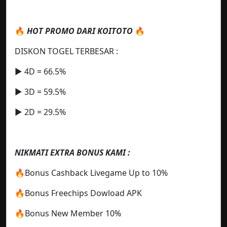
🔥
HOT PROMO DARI KOITOTO
🔥
DISKON TOGEL TERBESAR :
▶️ 4D = 66.5%
▶️ 3D = 59.5%
▶️ 2D = 29.5%
NIKMATI EXTRA BONUS KAMI :
🔥Bonus Cashback Livegame Up to 10%
🔥Bonus Freechips Dowload APK
🔥Bonus New Member 10%