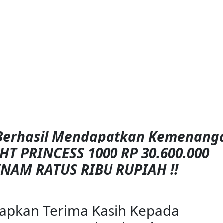
 Berhasil Mendapatkan Kemenang
T PRINCESS 1000 RP 30.600.000
ENAM RATUS RIBU RUPIAH !!
pkan Terima Kasih Kepada