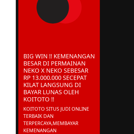
BIG WIN !! KEMENANGAN
BESAR DI PERMAINAN
NEKO X NEKO SEBESAR
RP 13.000.000 SECEPAT
KILAT LANGSUNG DI
BAYAR LUNAS OLEH
KOITOTO !!
KOITOTO SITUS JUDI ONLINE
TERBAIK DAN
TERPERCAYA,MEMBAYAR
KEMENANGAN