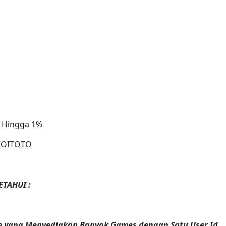
 Hingga 1%
KOITOTO
ETAHUI :
e yang Menyediakan Banyak Games dengan Satu User Id