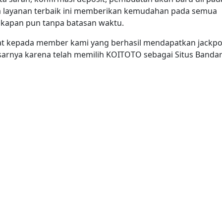
nya layanan terbaik ini memberikan kemudahan pada semua
kapan pun tanpa batasan waktu.
t kepada member kami yang berhasil mendapatkan jackpo
sarnya karena telah memilih KOITOTO sebagai Situs Banda