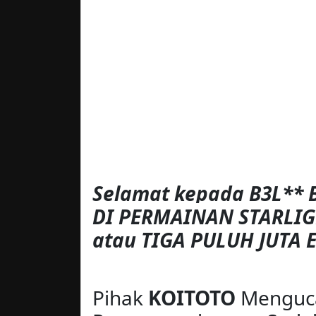
Selamat kepada B3L**
DI PERMAINAN STARLIGH
atau TIGA PULUH JUTA 
Pihak
KOITOTO
Menguca