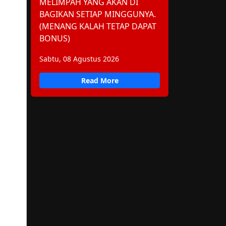
MELIMPAH YANG AKAN DI
BAGIKAN SETIAP MINGGUNYA.
(MENANG KALAH TETAP DAPAT
BONUS)
Sabtu, 08 Agustus 2026
Read More