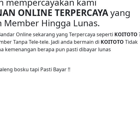
h mempercayakan kami
NAN ONLINE TERPERCAYA
yang
 Member Hingga Lunas.
andar Online sekarang yang Terpercaya seperti
KOITOTO
r Tanpa Tele-tele. Jadi anda bermain di
KOITOTO
Tidak
a kemenangan berapa pun pasti dibayar lunas
leng bosku tapi Pasti Bayar !!