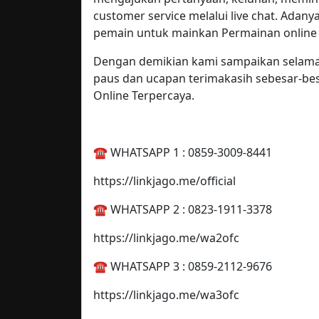
customer service melalui live chat. Ada
pemain untuk mainkan Permainan online 
Dengan demikian kami sampaikan selama
paus dan ucapan terimakasih sebesar-be
Online Terpercaya.
☎️ WHATSAPP 1 : 0859-3009-8441
https://linkjago.me/official
☎️ WHATSAPP 2 : 0823-1911-3378
https://linkjago.me/wa2ofc
☎️ WHATSAPP 3 : 0859-2112-9676
https://linkjago.me/wa3ofc