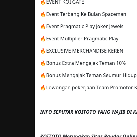
🔥EVENT KOI GATE
🔥Event Terbang Ke Bulan Spaceman
🔥Event Pragmatic Play Joker Jewels
🔥Event Multiplier Pragmatic Play
🔥EXCLUSIVE MERCHANDISE KEREN
🔥Bonus Extra Mengajak Teman 10%
🔥Bonus Mengajak Teman Seumur Hidup
🔥Lowongan pekerjaan Team Promotor 
INFO SEPUTAR KOITOTO YANG WAJIB DI K
KOITOTO Merupakan Situs Bandar Onlin