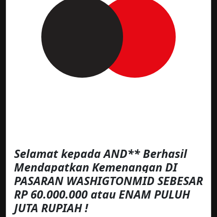
Selamat kepada AND** Berhasil
Mendapatkan Kemenangan DI
PASARAN WASHIGTONMID SEBESAR
RP 60.000.000 atau ENAM PULUH
JUTA RUPIAH !