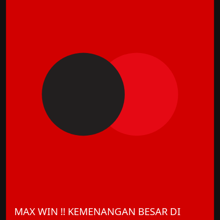
MAX WIN !! KEMENANGAN BESAR DI