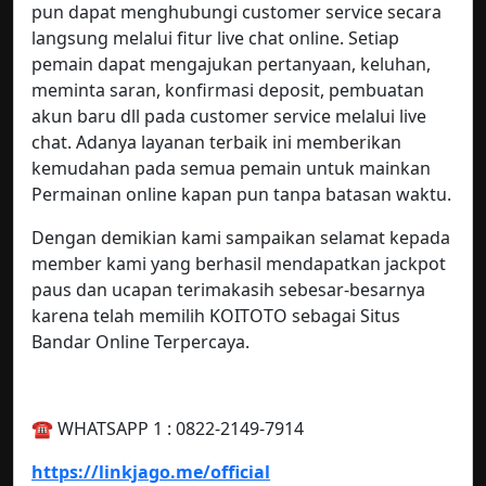
pun dapat menghubungi customer service secara
langsung melalui fitur live chat online. Setiap
pemain dapat mengajukan pertanyaan, keluhan,
meminta saran, konfirmasi deposit, pembuatan
akun baru dll pada customer service melalui live
chat. Adanya layanan terbaik ini memberikan
kemudahan pada semua pemain untuk mainkan
Permainan online kapan pun tanpa batasan waktu.
Dengan demikian kami sampaikan selamat kepada
member kami yang berhasil mendapatkan jackpot
paus dan ucapan terimakasih sebesar-besarnya
karena telah memilih KOITOTO sebagai Situs
Bandar Online Terpercaya.
☎️ WHATSAPP 1 : 0822-2149-7914
https://linkjago.me/official