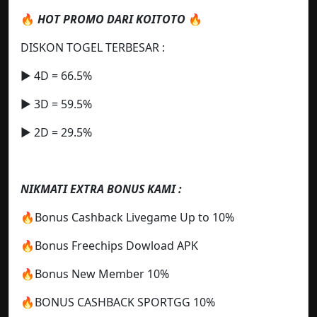
🔥
HOT PROMO DARI KOITOTO
🔥
DISKON TOGEL TERBESAR :
▶️ 4D = 66.5%
▶️ 3D = 59.5%
▶️ 2D = 29.5%
NIKMATI EXTRA BONUS KAMI :
🔥Bonus Cashback Livegame Up to 10%
🔥Bonus Freechips Dowload APK
🔥Bonus New Member 10%
🔥BONUS CASHBACK SPORTGG 10%