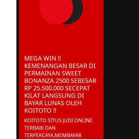
MEGA WIN !!
KEMENANGAN BESAR DI
PERMAINAN SWEET
BONANZA 2500 SEBESAR
RP 25.500.000 SECEPAT
KILAT LANGSUNG DI
BAYAR LUNAS OLEH
KOITOTO !!
KOITOTO SITUS JUDI ONLINE
TERBAIK DAN
TERPERCAYA,MEMBAYAR