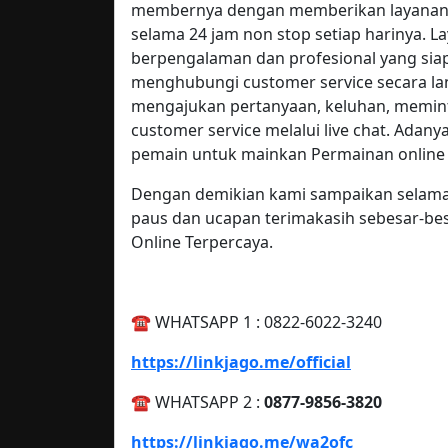
membernya dengan memberikan layanan t
selama 24 jam non stop setiap harinya. L
berpengalaman dan profesional yang sia
menghubungi customer service secara lang
mengajukan pertanyaan, keluhan, meminta
customer service melalui live chat. Ada
pemain untuk mainkan Permainan online 
Dengan demikian kami sampaikan selama
paus dan ucapan terimakasih sebesar-be
Online Terpercaya.
☎️ WHATSAPP 1 : 0822-6022-3240
https://linkjago.me/official
☎️ WHATSAPP 2 :
0877-9856-3820
https://linkjago.me/wa2ofc