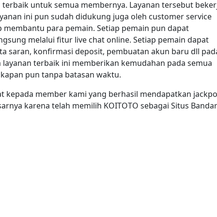
erbaik untuk semua membernya. Layanan tersebut beker
ayanan ini pun sudah didukung juga oleh customer service
p membantu para pemain. Setiap pemain pun dapat
sung melalui fitur live chat online. Setiap pemain dapat
 saran, konfirmasi deposit, pembuatan akun baru dll pad
nya layanan terbaik ini memberikan kemudahan pada semua
kapan pun tanpa batasan waktu.
t kepada member kami yang berhasil mendapatkan jackpo
sarnya karena telah memilih KOITOTO sebagai Situs Banda