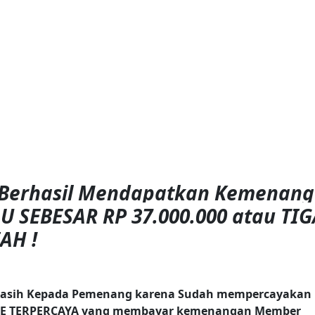
 Berhasil Mendapatkan Kemenan
 SEBESAR RP 37.000.000 atau TIG
AH !
Kasih Kepada Pemenang karena Sudah mempercayakan
NE TERPERCAYA yang membayar kemenangan Member