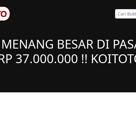
! MENANG BESAR DI PA
P 37.000.000 !! KOITO