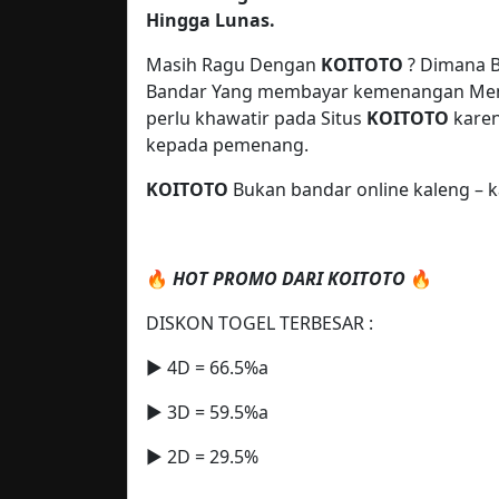
Hingga Lunas.
Masih Ragu Dengan
KOITOTO
? Dimana B
Bandar Yang membayar kemenangan Membe
perlu khawatir pada Situs
KOITOTO
karen
kepada pemenang.
KOITOTO
Bukan bandar online kaleng – ka
🔥
HOT PROMO DARI KOITOTO
🔥
DISKON TOGEL TERBESAR :
▶️ 4D = 66.5%a
▶️ 3D = 59.5%a
▶️ 2D = 29.5%