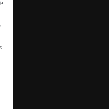
ja
a
t
r