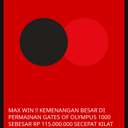
MAX WIN !! KEMENANGAN BESAR DI
PERMAINAN GATES OF OLYMPUS 1000
SEBESAR RP 115.000.000 SECEPAT KILAT