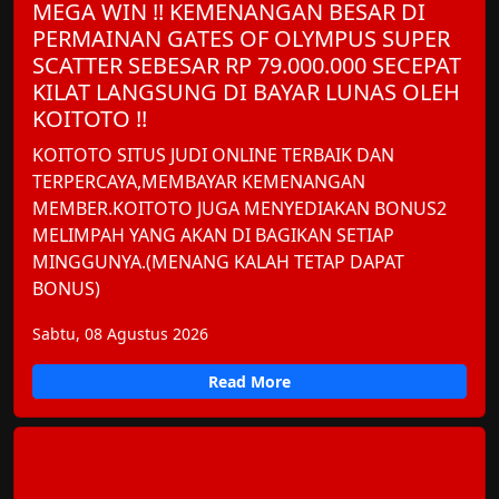
MEGA WIN !! KEMENANGAN BESAR DI
PERMAINAN GATES OF OLYMPUS SUPER
SCATTER SEBESAR RP 79.000.000 SECEPAT
KILAT LANGSUNG DI BAYAR LUNAS OLEH
KOITOTO !!
KOITOTO SITUS JUDI ONLINE TERBAIK DAN
TERPERCAYA,MEMBAYAR KEMENANGAN
MEMBER.KOITOTO JUGA MENYEDIAKAN BONUS2
MELIMPAH YANG AKAN DI BAGIKAN SETIAP
MINGGUNYA.(MENANG KALAH TETAP DAPAT
BONUS)
Sabtu, 08 Agustus 2026
Read More