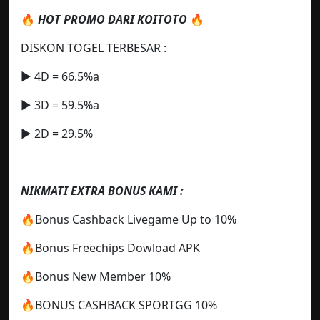
🔥
HOT PROMO DARI KOITOTO
🔥
DISKON TOGEL TERBESAR :
▶️ 4D = 66.5%a
▶️ 3D = 59.5%a
▶️ 2D = 29.5%
NIKMATI EXTRA BONUS KAMI :
🔥Bonus Cashback Livegame Up to 10%
🔥Bonus Freechips Dowload APK
🔥Bonus New Member 10%
🔥BONUS CASHBACK SPORTGG 10%