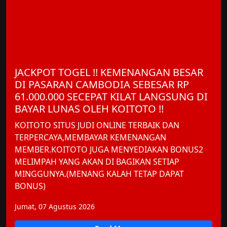
JACKPOT TOGEL !! KEMENANGAN BESAR
DI PASARAN CAMBODIA SEBESAR RP
61.000.000 SECEPAT KILAT LANGSUNG DI
BAYAR LUNAS OLEH KOITOTO !!
KOITOTO SITUS JUDI ONLINE TERBAIK DAN
TERPERCAYA,MEMBAYAR KEMENANGAN
MEMBER.KOITOTO JUGA MENYEDIAKAN BONUS2
MELIMPAH YANG AKAN DI BAGIKAN SETIAP
MINGGUNYA.(MENANG KALAH TETAP DAPAT
BONUS)
Jumat, 07 Agustus 2026