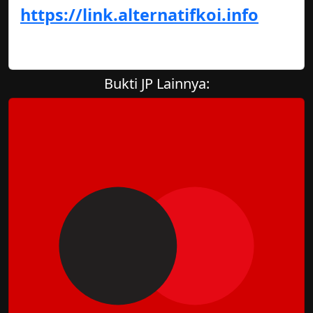
https://link.alternatifkoi.info
Bukti JP Lainnya: