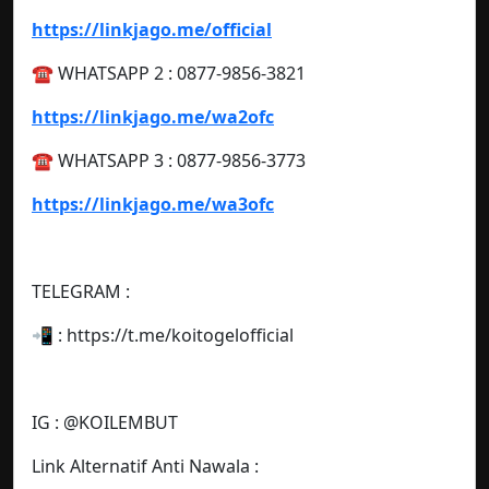
https://linkjago.me/official
☎️ WHATSAPP 2 : 0877-9856-3821
https://linkjago.me/wa2ofc
☎️ WHATSAPP 3 : 0877-9856-3773
https://linkjago.me/wa3ofc
TELEGRAM :
📲 : https://t.me/koitogelofficial
IG : @KOILEMBUT
Link Alternatif Anti Nawala :