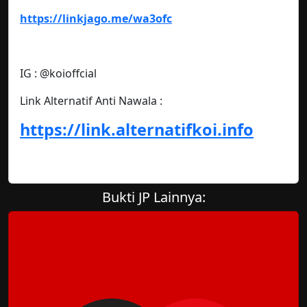
https://linkjago.me/wa3ofc
IG : @koioffcial
Link Alternatif Anti Nawala :
https://link.alternatifkoi.info
Bukti JP Lainnya: