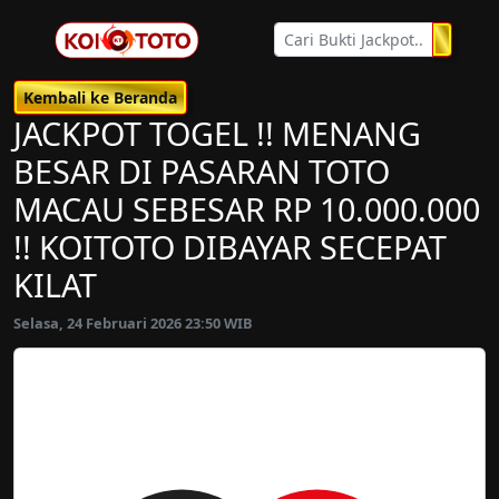
Kembali ke Beranda
JACKPOT TOGEL !! MENANG
BESAR DI PASARAN TOTO
MACAU SEBESAR RP 10.000.000
!! KOITOTO DIBAYAR SECEPAT
KILAT
Selasa, 24 Februari 2026 23:50 WIB