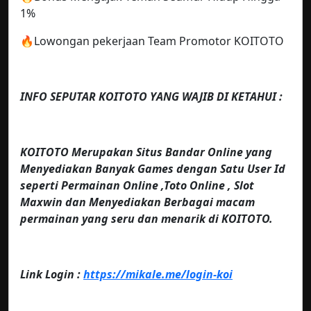
1%
🔥Lowongan pekerjaan Team Promotor KOITOTO
INFO SEPUTAR KOITOTO YANG WAJIB DI KETAHUI :
KOITOTO Merupakan Situs Bandar Online yang
Menyediakan Banyak Games dengan Satu User Id
seperti Permainan Online ,Toto Online , Slot
Maxwin dan Menyediakan Berbagai macam
permainan yang seru dan menarik di KOITOTO.
Link Login :
https://mikale.me/login-koi