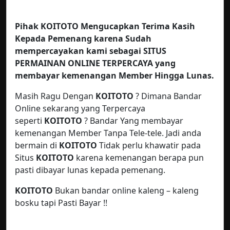
Pihak KOITOTO Mengucapkan Terima Kasih
Kepada Pemenang karena Sudah
mempercayakan kami sebagai SITUS
PERMAINAN ONLINE TERPERCAYA yang
membayar kemenangan Member Hingga Lunas.
Masih Ragu Dengan
KOITOTO
? Dimana Bandar
Online sekarang yang Terpercaya
seperti
KOITOTO
? Bandar Yang membayar
kemenangan Member Tanpa Tele-tele. Jadi anda
bermain di
KOITOTO
Tidak perlu khawatir pada
Situs
KOITOTO
karena kemenangan berapa pun
pasti dibayar lunas kepada pemenang.
KOITOTO
Bukan bandar online kaleng – kaleng
bosku tapi Pasti Bayar !!