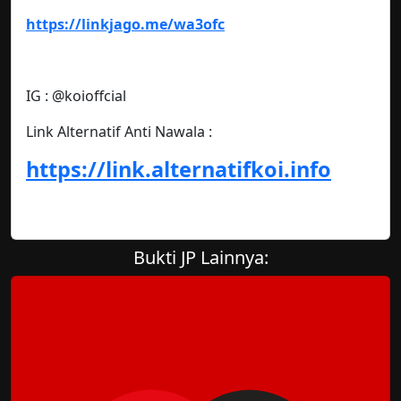
https://linkjago.me/wa3ofc
IG : @koioffcial
Link Alternatif Anti Nawala :
https://link.alternatifkoi.info
Bukti JP Lainnya: