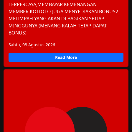
TERPERCAYA,MEMBAYAR KEMENANGAN
MEMBER.KOITOTO JUGA MENYEDIAKAN BONUS2
MELIMPAH YANG AKAN DI BAGIKAN SETIAP
MINGGUNYA.(MENANG KALAH TETAP DAPAT
BONUS)
Sabtu, 08 Agustus 2026
Read More