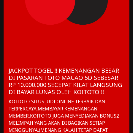
JACKPOT TOGEL !! KEMENANGAN BESAR
DI PASARAN TOTO MACAO 5D SEBESAR
RP 10.000.000 SECEPAT KILAT LANGSUNG
DI BAYAR LUNAS OLEH KOITOTO !!
KOITOTO SITUS JUDI ONLINE TERBAIK DAN
TERPERCAYA,MEMBAYAR KEMENANGAN
MEMBER.KOITOTO JUGA MENYEDIAKAN BONUS2
MELIMPAH YANG AKAN DI BAGIKAN SETIAP
MINGGUNYA.(MENANG KALAH TETAP DAPAT