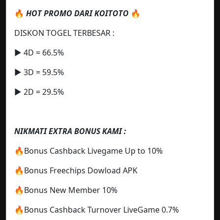
🔥
HOT PROMO DARI KOITOTO
🔥
DISKON TOGEL TERBESAR :
▶️ 4D = 66.5%
▶️ 3D = 59.5%
▶️ 2D = 29.5%
NIKMATI EXTRA BONUS KAMI :
🔥Bonus Cashback Livegame Up to 10%
🔥Bonus Freechips Dowload APK
🔥Bonus New Member 10%
🔥Bonus Cashback Turnover LiveGame 0.7%