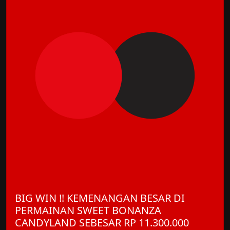
BIG WIN !! KEMENANGAN BESAR DI
PERMAINAN SWEET BONANZA
CANDYLAND SEBESAR RP 11.300.000