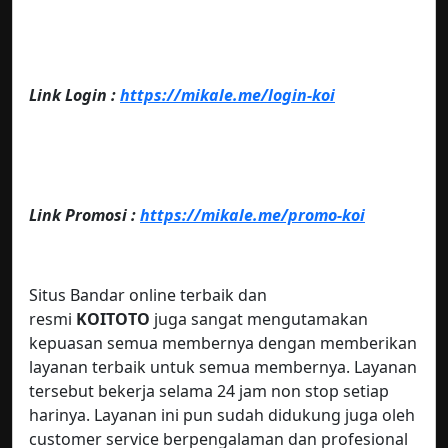
Link Login :
https://mikale.me/login-koi
Link Promosi :
https://mikale.me/promo-koi
Situs Bandar online terbaik dan
resmi
KOITOTO
juga sangat mengutamakan
kepuasan semua membernya dengan memberikan
layanan terbaik untuk semua membernya. Layanan
tersebut bekerja selama 24 jam non stop setiap
harinya. Layanan ini pun sudah didukung juga oleh
customer service berpengalaman dan profesional