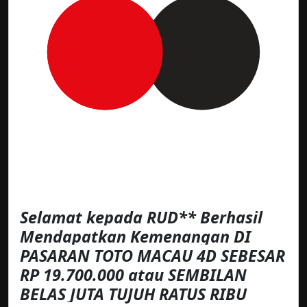
Selamat kepada RUD** Berhasil
Mendapatkan Kemenangan DI
PASARAN TOTO MACAU 4D SEBESAR
RP 19.700.000 atau SEMBILAN
BELAS JUTA TUJUH RATUS RIBU