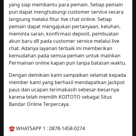
yang siap membantu para pemain. Setiap pemain
pun dapat menghubungi customer service secara
langsung melalui fitur live chat online. Setiap
pemain dapat mengajukan pertanyaan, keluhan,
meminta saran, konfirmasi deposit, pembuatan
akun baru dll pada customer service melalui live
chat. Adanya layanan terbaik ini memberikan
kemudahan pada semua pemain untuk mainkan
Permainan online kapan pun tanpa batasan waktu.
Dengan demikian kami sampaikan selamat kepada
member kami yang berhasil mendapatkan jackpot
paus dan ucapan terimakasih sebesar-besarnya
karena telah memilih KOITOTO sebagai Situs
Bandar Online Terpercaya.
☎️ WHATSAPP 1 : 0878-1458-0274