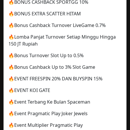
🔥BONUS CASHBACK SPORTGG 10%
🔥BONUS EXTRA SCATTER HITAM
🔥Bonus Cashback Turnover LiveGame 0.7%
🔥Lomba Panjat Turnover Setiap Minggu Hingga
150 JT Rupiah
🔥Bonus Turnover Slot Up to 0.5%
🔥Bonus Cashback Up to 3% Slot Game
🔥EVENT FREESPIN 20% DAN BUYSPIN 15%
🔥EVENT KOI GATE
🔥Event Terbang Ke Bulan Spaceman
🔥Event Pragmatic Play Joker Jewels
🔥Event Multiplier Pragmatic Play