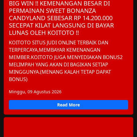
BIG WIN !! KEMENANGAN BESAR DI
PERMAINAN SWEET BONANZA
CANDYLAND SEBESAR RP 14.200.000
SECEPAT KILAT LANGSUNG DI BAYAR
LUNAS OLEH KOITOTO !!
KOITOTO SITUS JUDI ONLINE TERBAIK DAN
TERPERCAYA,MEMBAYAR KEMENANGAN
MEMBER.KOITOTO JUGA MENYEDIAKAN BONUS2
MELIMPAH YANG AKAN DI BAGIKAN SETIAP
MINGGUNYA.(MENANG KALAH TETAP DAPAT
BONUS)
Minggu, 09 Agustus 2026
Read More