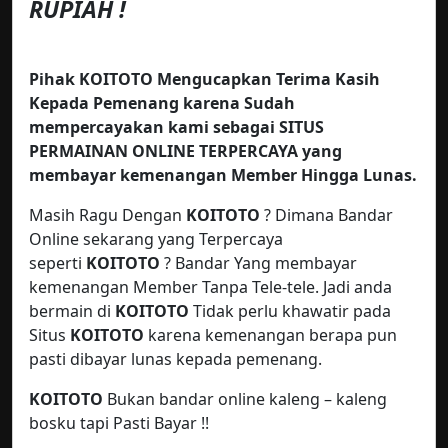
RUPIAH !
Pihak KOITOTO Mengucapkan Terima Kasih
Kepada Pemenang karena Sudah
mempercayakan kami sebagai SITUS
PERMAINAN ONLINE TERPERCAYA yang
membayar kemenangan Member Hingga Lunas.
Masih Ragu Dengan
KOITOTO
? Dimana Bandar
Online sekarang yang Terpercaya
seperti
KOITOTO
? Bandar Yang membayar
kemenangan Member Tanpa Tele-tele. Jadi anda
bermain di
KOITOTO
Tidak perlu khawatir pada
Situs
KOITOTO
karena kemenangan berapa pun
pasti dibayar lunas kepada pemenang.
KOITOTO
Bukan bandar online kaleng – kaleng
bosku tapi Pasti Bayar !!